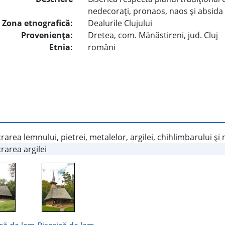
nedecoraţi, pronaos, naos şi absida 
Zona etnografică:
Dealurile Clujului
Provenienţa:
Dretea, com. Mănăstireni, jud. Cluj
Etnia:
români
rarea lemnului, pietrei, metalelor, argilei, chihlimbarului şi
rarea argilei