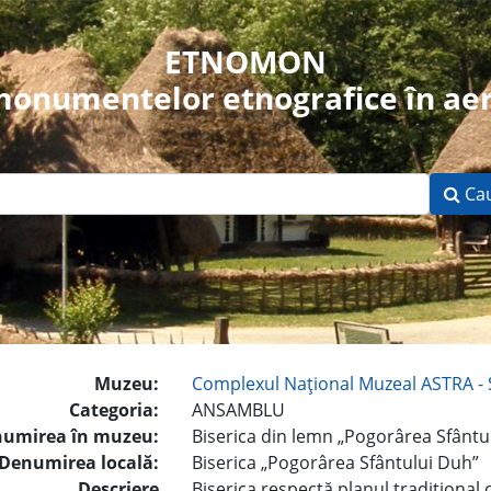
ETNOMON
 monumentelor etnografice în aer
Ca
Muzeu:
Complexul Naţional Muzeal ASTRA - 
Categoria:
ANSAMBLU
umirea în muzeu:
Biserica din lemn „Pogorârea Sfântu
Denumirea locală:
Biserica „Pogorârea Sfântului Duh”
Descriere
Biserica respectă planul tradiţional 