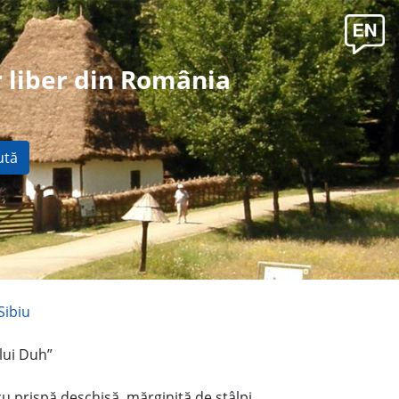
 liber din România
ută
Sibiu
lui Duh”
cu prispă deschisă, mărginită de stâlpi