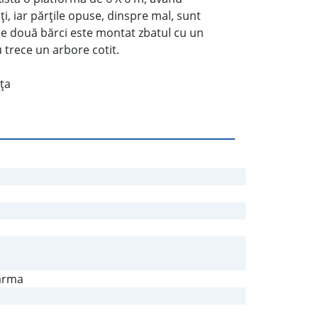
i, iar părţile opuse, dinspre mal, sunt
le două bărci este montat zbatul cu un
 trece un arbore cotit.
ţa
cârma