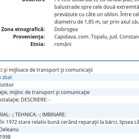
balustrade spre cele două extremităţ
prevăzute cu câte un oblon. Între ce
diametru de 1,85 m, iar prin axul său
Zona etnografică:
Dobrogea
Provenienţa:
Capidava, com. Topalu, jud. Constan
Etnia:
români
i şi mijloace de transport şi comunicaţii
u zbat
utitor
aţie, mijloc de transport şi comunicaţie
Instalaţie; DESCRIERE: -
AL: -; TEHNICA: -; IMBINARE:
în 1972 stare relativ bună cerând reparaţii la bărci, lipsea 
 Deleanu
.1998