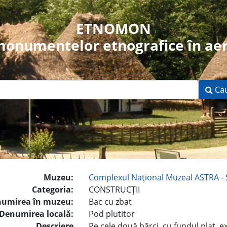
ETNOMON
 monumentelor etnografice în aer
Ca
Muzeu:
Complexul Naţional Muzeal ASTRA - 
Categoria:
CONSTRUCŢII
umirea în muzeu:
Bac cu zbat
Denumirea locală:
Pod plutitor
Descriere
Pe cele două bărci, cu fundul plat, e