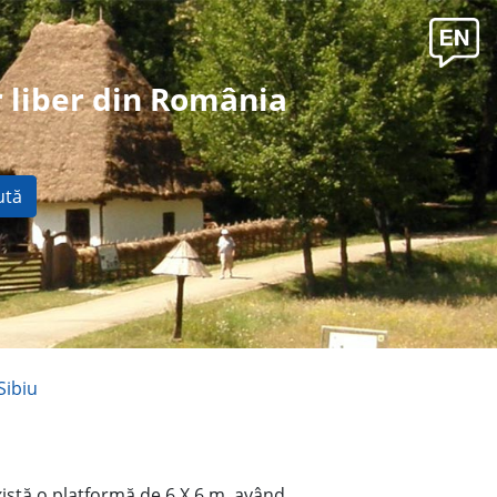
 liber din România
ută
Sibiu
xistă o platformă de 6 X 6 m, având