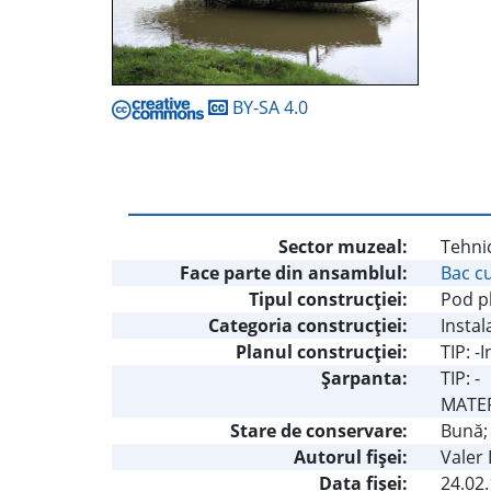
BY-SA 4.0
Sector muzeal:
Tehnic
Face parte din ansamblul:
Bac c
Tipul construcţiei:
Pod pl
Categoria construcţiei:
Instal
Planul construcţiei:
TIP: -
Şarpanta:
TIP: -
MATERI
Stare de conservare:
Bună; 
Autorul fişei:
Valer
Data fișei:
24.02