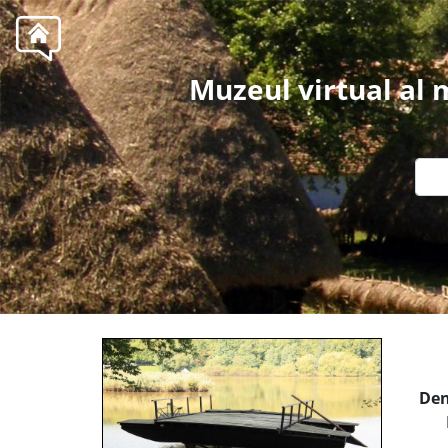
Muzeul virtual al
Den