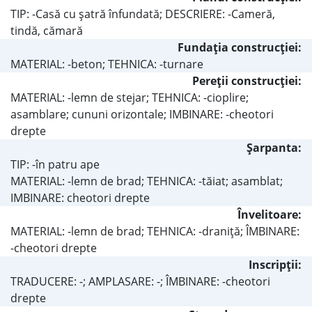
TIP: -Casă cu şatră înfundată; DESCRIERE: -Cameră,
tindă, cămară
Fundaţia construcţiei:
MATERIAL: -beton; TEHNICA: -turnare
Pereţii construcţiei:
MATERIAL: -lemn de stejar; TEHNICA: -cioplire;
asamblare; cununi orizontale; IMBINARE: -cheotori
drepte
Şarpanta:
TIP: -în patru ape
MATERIAL: -lemn de brad; TEHNICA: -tăiat; asamblat;
IMBINARE: cheotori drepte
Învelitoare:
MATERIAL: -lemn de brad; TEHNICA: -draniţă; ÎMBINARE:
-cheotori drepte
Inscripţii:
TRADUCERE: -; AMPLASARE: -; ÎMBINARE: -cheotori
drepte