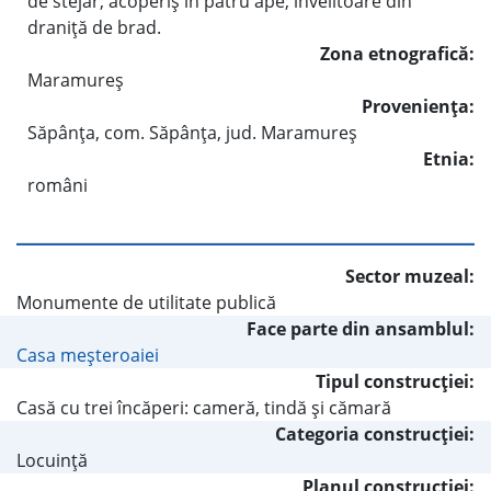
de stejar; acoperiş în patru ape; învelitoare din
draniţă de brad.
Zona etnografică:
Maramureş
Provenienţa:
Săpânţa, com. Săpânţa, jud. Maramureş
Etnia:
români
Sector muzeal:
Monumente de utilitate publică
Face parte din ansamblul:
Casa meşteroaiei
Tipul construcţiei:
Casă cu trei încăperi: cameră, tindă şi cămară
Categoria construcţiei:
Locuinţă
Planul construcţiei: