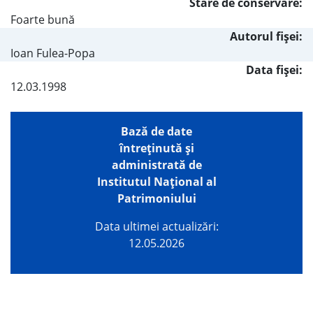
Stare de conservare:
Foarte bună
Autorul fişei:
Ioan Fulea-Popa
Data fișei:
12.03.1998
Bază de date
întreţinută şi
administrată de
Institutul Național al
Patrimoniului
Data ultimei actualizări:
12.05.2026