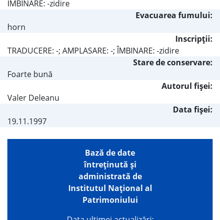
ÎMBINARE: -zidire
Evacuarea fumului:
horn
Inscripţii:
TRADUCERE: -; AMPLASARE: -; ÎMBINARE: -zidire
Stare de conservare:
Foarte bună
Autorul fişei:
Valer Deleanu
Data fișei:
19.11.1997
Bază de date
întreţinută şi
administrată de
Institutul Național al
Patrimoniului
Data ultimei actualizări: