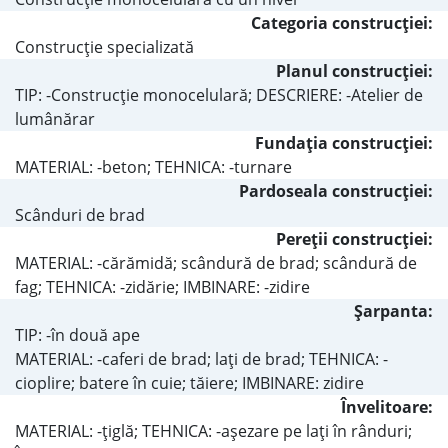
Categoria construcţiei:
Construcţie specializată
Planul construcţiei:
TIP: -Construcţie monocelulară; DESCRIERE: -Atelier de
lumânărar
Fundaţia construcţiei:
MATERIAL: -beton; TEHNICA: -turnare
Pardoseala construcţiei:
Scânduri de brad
Pereţii construcţiei:
MATERIAL: -cărămidă; scândură de brad; scândură de
fag; TEHNICA: -zidărie; IMBINARE: -zidire
Şarpanta:
TIP: -în două ape
MATERIAL: -caferi de brad; laţi de brad; TEHNICA: -
cioplire; batere în cuie; tăiere; IMBINARE: zidire
Învelitoare:
MATERIAL: -ţiglă; TEHNICA: -aşezare pe laţi în rânduri;