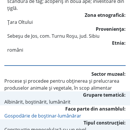
scândură de fag; acoperiş în două ape; învelitoare din
ţiglă.
Zona etnografică:
Ţara Oltului
Provenienţa:
Sebeşu de Jos, com. Turnu Roşu, jud. Sibiu
Etnia:
români
Sector muzeal:
Procese şi procedee pentru obţinerea şi prelucrarea
produselor animale şi vegetale, în scop alimentar
Grupare tematică:
Albinărit, boştinărit, lumânărit
Face parte din ansamblul:
Gospodărie de boştinar-lumânărar
Tipul construcţiei:
Construcţie monocelulară cu un nivel