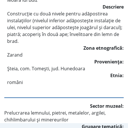
Moara lui Bulz
Descriere
Construcţie cu două nivele pentru adăpostirea
instalaţiilor (nivelul inferior adăposteşte instalaţie de
ulei, nivelul superior adăposteşte joagărul şi daracul);
piatră; acoperiş în două ape; învelitoare din lemn de
brad.
Zona etnografică:
Zarand
Provenienţa:
Şteia, com. Tomeşti, jud. Hunedoara
Etnia:
români
Sector muzeal:
Prelucrarea lemnului, pietrei, metalelor, argilei,
chihlimbarului şi minereurilor
Grupare tematică: