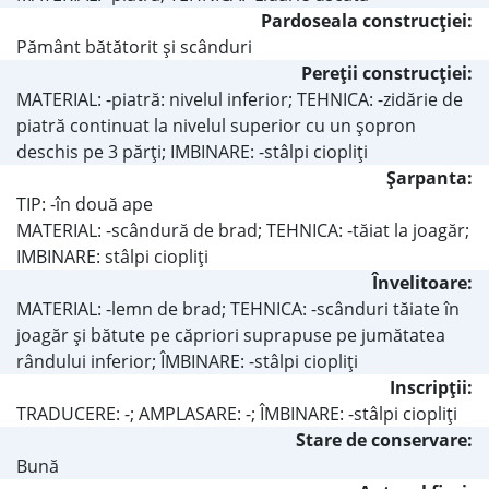
Pardoseala construcţiei:
Pământ bătătorit şi scânduri
Pereţii construcţiei:
MATERIAL: -piatră: nivelul inferior; TEHNICA: -zidărie de
piatră continuat la nivelul superior cu un şopron
deschis pe 3 părţi; IMBINARE: -stâlpi ciopliţi
Şarpanta:
TIP: -în două ape
MATERIAL: -scândură de brad; TEHNICA: -tăiat la joagăr;
IMBINARE: stâlpi ciopliţi
Învelitoare:
MATERIAL: -lemn de brad; TEHNICA: -scânduri tăiate în
joagăr şi bătute pe căpriori suprapuse pe jumătatea
rândului inferior; ÎMBINARE: -stâlpi ciopliţi
Inscripţii:
TRADUCERE: -; AMPLASARE: -; ÎMBINARE: -stâlpi ciopliţi
Stare de conservare:
Bună