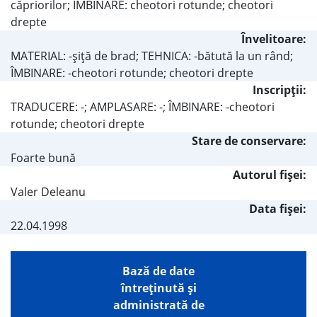
căpriorilor; IMBINARE: cheotori rotunde; cheotori
drepte
Învelitoare:
MATERIAL: -şiţă de brad; TEHNICA: -bătută la un rând;
ÎMBINARE: -cheotori rotunde; cheotori drepte
Inscripţii:
TRADUCERE: -; AMPLASARE: -; ÎMBINARE: -cheotori
rotunde; cheotori drepte
Stare de conservare:
Foarte bună
Autorul fişei:
Valer Deleanu
Data fișei:
22.04.1998
Bază de date
întreţinută şi
administrată de