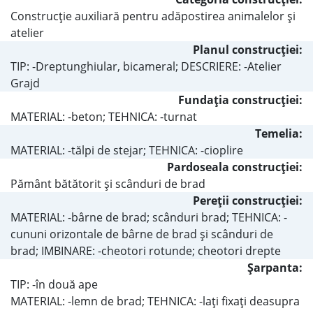
Construcţie auxiliară pentru adăpostirea animalelor şi
atelier
Planul construcţiei:
TIP: -Dreptunghiular, bicameral; DESCRIERE: -Atelier
Grajd
Fundaţia construcţiei:
MATERIAL: -beton; TEHNICA: -turnat
Temelia:
MATERIAL: -tălpi de stejar; TEHNICA: -cioplire
Pardoseala construcţiei:
Pământ bătătorit şi scânduri de brad
Pereţii construcţiei:
MATERIAL: -bârne de brad; scânduri brad; TEHNICA: -
cununi orizontale de bârne de brad şi scânduri de
brad; IMBINARE: -cheotori rotunde; cheotori drepte
Şarpanta:
TIP: -în două ape
MATERIAL: -lemn de brad; TEHNICA: -laţi fixaţi deasupra