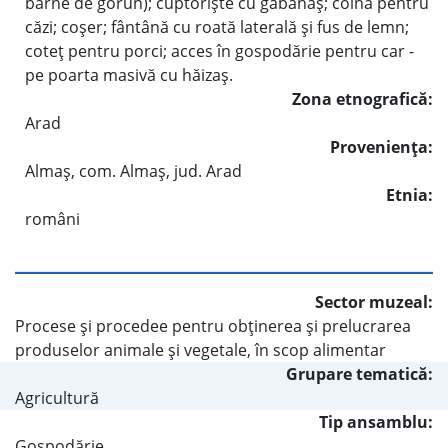
bârne de gorun); cuptorişte cu găbănaş; colnă pentru
căzi; coşer; fântână cu roată laterală şi fus de lemn;
coteţ pentru porci; acces în gospodărie pentru car -
pe poarta masivă cu hăizaş.
Zona etnografică:
Arad
Provenienţa:
Almaş, com. Almaş, jud. Arad
Etnia:
români
Sector muzeal:
Procese şi procedee pentru obţinerea şi prelucrarea
produselor animale şi vegetale, în scop alimentar
Grupare tematică:
Agricultură
Tip ansamblu:
Gospodărie