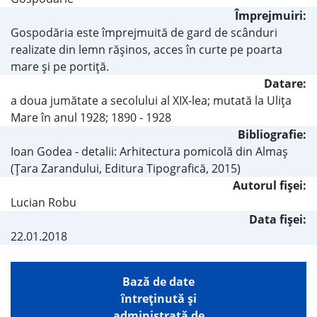
Împrejmuiri:
Gospodăria este împrejmuită de gard de scânduri
realizate din lemn răşinos, acces în curte pe poarta
mare şi pe portiţă.
Datare:
a doua jumătate a secolului al XIX-lea; mutată la Uliţa
Mare în anul 1928; 1890 - 1928
Bibliografie:
Ioan Godea - detalii: Arhitectura pomicolă din Almaş
(Ţara Zarandului, Editura Tipografică, 2015)
Autorul fişei:
Lucian Robu
Data fișei:
22.01.2018
Bază de date
întreţinută şi
administrată de