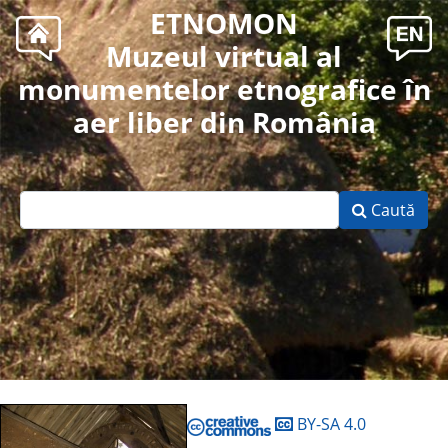
ETNOMON
Muzeul virtual al
monumentelor etnografice în
aer liber din România
Caută
BY-SA 4.0