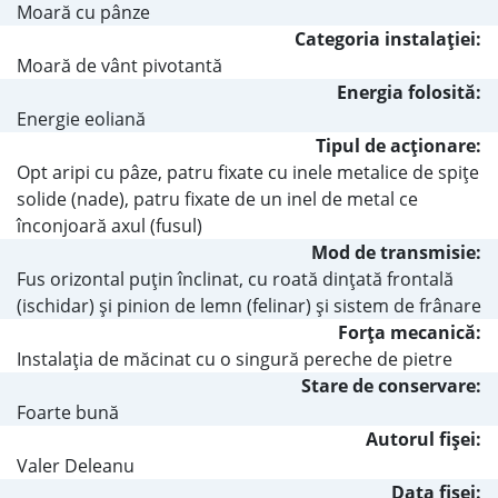
Moară cu pânze
Categoria instalaţiei:
Moară de vânt pivotantă
Energia folosită:
Energie eoliană
Tipul de acţionare:
Opt aripi cu pâze, patru fixate cu inele metalice de spiţe
solide (nade), patru fixate de un inel de metal ce
înconjoară axul (fusul)
Mod de transmisie:
Fus orizontal puţin înclinat, cu roată dinţată frontală
(ischidar) şi pinion de lemn (felinar) şi sistem de frânare
Forţa mecanică:
Instalaţia de măcinat cu o singură pereche de pietre
Stare de conservare:
Foarte bună
Autorul fişei:
Valer Deleanu
Data fișei: