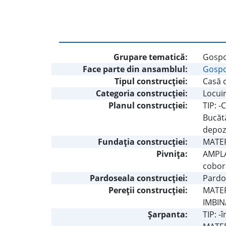
Grupare tematică:
Gospo
Face parte din ansamblul:
Gospo
Tipul construcţiei:
Casă c
Categoria construcţiei:
Locui
Planul construcţiei:
TIP: -
Bucătă
depoz
Fundaţia construcţiei:
MATERI
Pivniţa:
AMPLAS
coborâ
Pardoseala construcţiei:
Pardos
Pereţii construcţiei:
MATERI
IMBIN
Şarpanta:
TIP: -