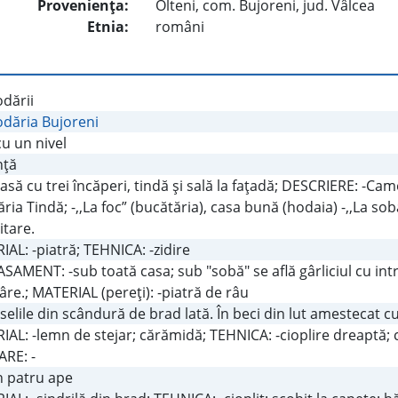
Provenienţa:
Olteni, com. Bujoreni, jud. Vâlcea
Etnia:
români
dării
dăria Bujoreni
u un nivel
nţă
Casă cu trei încăperi, tindă şi sală la faţadă; DESCRIERE: -C
ria Tindă; -,,La foc” (bucătăria), casa bună (hodaia) -,,La so
itare.
AL: -piatră; TEHNICA: -zidire
AMENT: -sub toată casa; sub "sobă" se află gârliciul cu intr
re.; MATERIAL (pereţi): -piatră de râu
elile din scândură de brad lată. În beci din lut amestecat c
AL: -lemn de stejar; cărămidă; TEHNICA: -cioplire dreaptă; ci
ARE: -
în patru ape