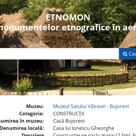
ETNOMON
 monumentelor etnografice în aer
Ca
Muzeu:
Muzeul Satului Vâlcean - Bujoreni
Categoria:
CONSTRUCŢII
umirea în muzeu:
Casă Bujoreni
Denumirea locală:
Casa lui Ionescu Gheorghe
Descriere
Construcţie pe soclu masiv (2,5m), be