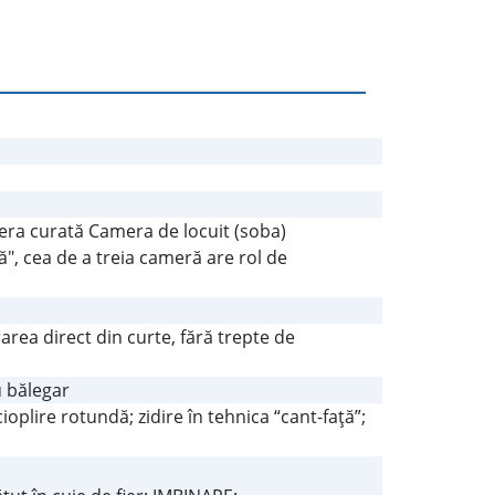
amera curată Camera de locuit (soba)
bă", cea de a treia cameră are rol de
area direct din curte, fără trepte de
u bălegar
oplire rotundă; zidire în tehnica “cant-faţă”;