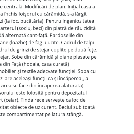
e centrală. Modificări de plan. Iniţial casa a
-a închis foişorul cu cărămidă, s-a lărgit
i (la foc, bucătăria). Pentru ingeniozitatea
rterul (soclu, beci) din piatră de râu zidită
ă alternată cant-faţă. Pardoselile din
ne (loazbe) de fag ulucite. Cadrul de tălpi
adrul de grinzi de stejar coplite pe două feţe.
tejar. Sobe din cărămidă şi olane plasate pe
a din Faţă (hodaia, casa curată)
ilier şi textile adecvate funcţiei. Soba cu
 are aceleaşi funcţii ca şi încăperea „la
zirea se face din încăperea alăturată).
şorului este folosită pentru depozitatul
t (celar). Tinda rece serveşte ca loc de
zitat obiecte de uz curent. Beciul sub toată
 este compartimentat pe latura stângă.