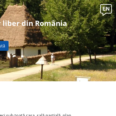
 liber din România
ută
ci sub toată casa, sală parţială, plan