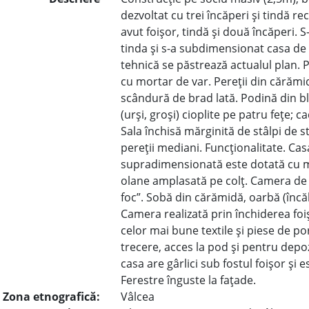
dezvoltat cu trei încăperi şi tindă rec
avut foişor, tindă şi două încăperi. S
tinda şi s-a subdimensionat casa de z
tehnică se păstrează actualul plan. Pa
cu mortar de var. Pereţii din cărămid
scândură de brad lată. Podină din bla
(urşi, groşi) cioplite pe patru feţe; c
Sala închisă mărginită de stâlpi de s
pereţii mediani. Funcţionalitate. Cas
supradimensionată este dotată cu mob
olane amplasată pe colţ. Camera de zi
foc”. Sobă din cărămidă, oarbă (încăl
Camera realizată prin închiderea foi
celor mai bune textile şi piese de por
trecere, acces la pod şi pentru depo
casa are gârlici sub fostul foişor şi
Ferestre înguste la faţade.
Zona etnografică:
Vâlcea