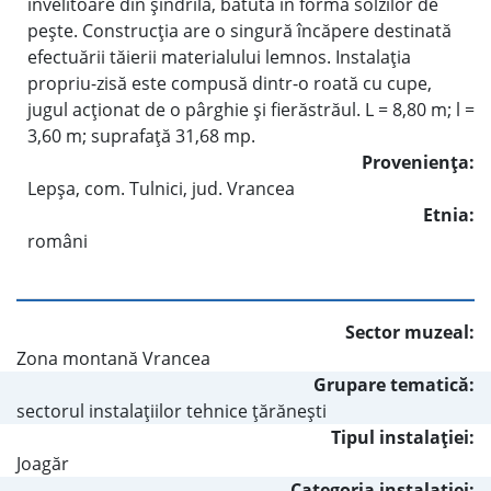
învelitoare din şindrilă, bătută în forma solzilor de
peşte. Construcţia are o singură încăpere destinată
efectuării tăierii materialului lemnos. Instalaţia
propriu-zisă este compusă dintr-o roată cu cupe,
jugul acţionat de o pârghie şi fierăstrăul. L = 8,80 m; l =
3,60 m; suprafaţă 31,68 mp.
Provenienţa:
Lepşa, com. Tulnici, jud. Vrancea
Etnia:
români
Sector muzeal:
Zona montană Vrancea
Grupare tematică:
sectorul instalaţiilor tehnice ţărăneşti
Tipul instalaţiei:
Joagăr
Categoria instalaţiei: