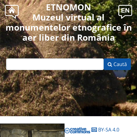
ETNOMON
Muzeul virtual al
monumentelor etnografice în
aer liber din România
Caută
BY-SA 4.0