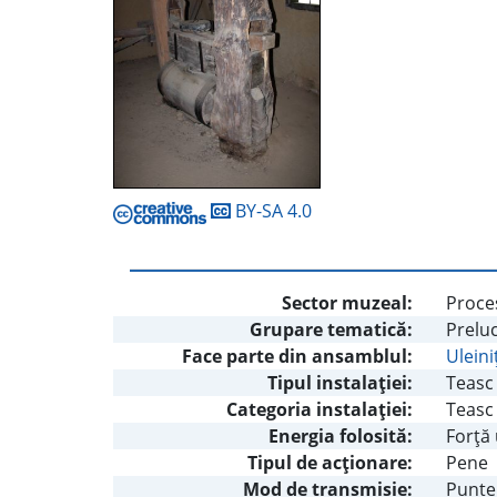
BY-SA 4.0
Sector muzeal:
Proces
Grupare tematică:
Prelu
Face parte din ansamblul:
Uleini
Tipul instalaţiei:
Teasc 
Categoria instalaţiei:
Teasc 
Energia folosită:
Forţă
Tipul de acţionare:
Pene
Mod de transmisie:
Punte