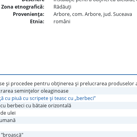
Zona etnografică:
Rădăuţi
Provenienţa:
Arbore, com. Arbore, jud. Suceava
Etnia:
români
e şi procedee pentru obţinerea şi prelucrarea produselor a
crarea seminţelor oleaginoase
ţă cu piuă cu scripete şi teasc cu „berbeci”
cu berbeci cu bătaie orizontală
de ulei
 umană
 "broască"