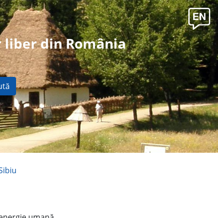
 liber din România
ută
Sibiu
; energie umană