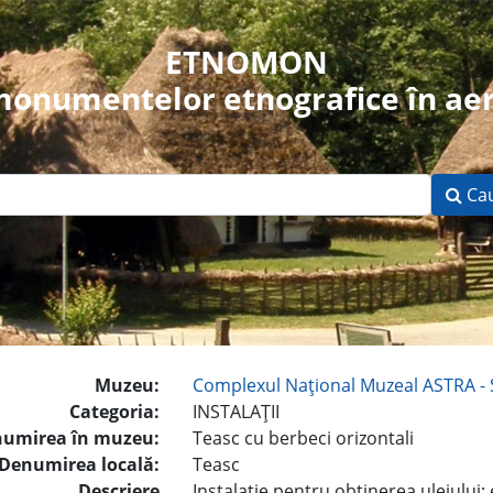
ETNOMON
 monumentelor etnografice în aer
Ca
Muzeu:
Complexul Naţional Muzeal ASTRA - 
Categoria:
INSTALAŢII
umirea în muzeu:
Teasc cu berbeci orizontali
Denumirea locală:
Teasc
Descriere
Instalaţie pentru obţinerea uleiului