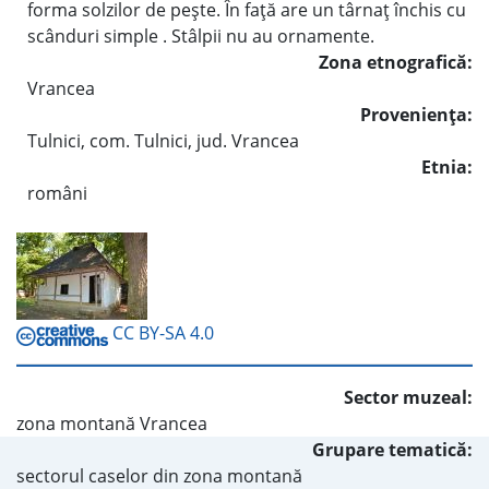
forma solzilor de pește. În față are un târnaț închis cu
scânduri simple . Stâlpii nu au ornamente.
Zona etnografică:
Vrancea
Provenienţa:
Tulnici, com. Tulnici, jud. Vrancea
Etnia:
români
CC BY-SA 4.0
Sector muzeal:
zona montană Vrancea
Grupare tematică:
sectorul caselor din zona montană