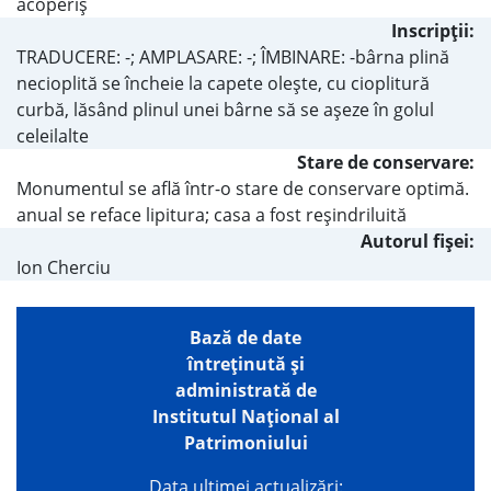
acoperiş
Inscripţii:
TRADUCERE: -; AMPLASARE: -; ÎMBINARE: -bârna plină
necioplită se încheie la capete olește, cu cioplitură
curbă, lăsând plinul unei bârne să se așeze în golul
celeilalte
Stare de conservare:
Monumentul se află într-o stare de conservare optimă.
anual se reface lipitura; casa a fost reșindriluită
Autorul fişei:
Ion Cherciu
Bază de date
întreţinută şi
administrată de
Institutul Național al
Patrimoniului
Data ultimei actualizări: