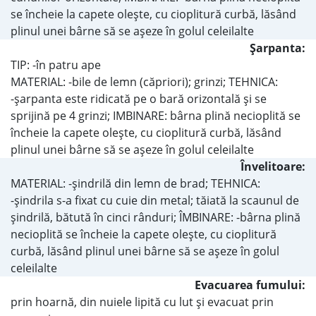
se încheie la capete olește, cu cioplitură curbă, lăsând
plinul unei bârne să se așeze în golul celeilalte
Şarpanta:
TIP: -în patru ape
MATERIAL: -bile de lemn (căpriori); grinzi; TEHNICA:
-şarpanta este ridicată pe o bară orizontală şi se
sprijină pe 4 grinzi; IMBINARE: bârna plină necioplită se
încheie la capete olește, cu cioplitură curbă, lăsând
plinul unei bârne să se așeze în golul celeilalte
Învelitoare:
MATERIAL: -şindrilă din lemn de brad; TEHNICA:
-şindrila s-a fixat cu cuie din metal; tăiată la scaunul de
șindrilă, bătută în cinci rânduri; ÎMBINARE: -bârna plină
necioplită se încheie la capete olește, cu cioplitură
curbă, lăsând plinul unei bârne să se așeze în golul
celeilalte
Evacuarea fumului:
prin hoarnă, din nuiele lipită cu lut şi evacuat prin