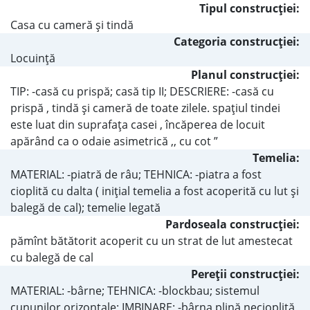
Tipul construcţiei:
Casa cu cameră şi tindă
Categoria construcţiei:
Locuinţă
Planul construcţiei:
TIP: -casă cu prispă; casă tip II; DESCRIERE: -casă cu
prispă , tindă și cameră de toate zilele. spațiul tindei
este luat din suprafața casei , încăperea de locuit
apărând ca o odaie asimetrică ,, cu cot ”
Temelia:
MATERIAL: -piatră de râu; TEHNICA: -piatra a fost
cioplită cu dalta ( iniţial temelia a fost acoperită cu lut şi
balegă de cal); temelie legată
Pardoseala construcţiei:
pămînt bătătorit acoperit cu un strat de lut amestecat
cu balegă de cal
Pereţii construcţiei:
MATERIAL: -bârne; TEHNICA: -blockbau; sistemul
cununilor orizontale; IMBINARE: -bârna plină necioplită