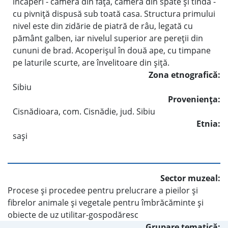
încăperi - camera din faţă, camera din spate şi tinda -
cu pivniţă dispusă sub toată casa. Structura primului
nivel este din zidărie de piatră de râu, legată cu
pământ galben, iar nivelul superior are pereţii din
cununi de brad. Acoperişul în două ape, cu timpane
pe laturile scurte, are învelitoare din şiţă.
Zona etnografică:
Sibiu
Provenienţa:
Cisnădioara, com. Cisnădie, jud. Sibiu
Etnia:
saşi
Sector muzeal:
Procese şi procedee pentru prelucrare a pieilor şi
fibrelor animale şi vegetale pentru îmbrăcăminte şi
obiecte de uz utilitar-gospodăresc
Grupare tematică: