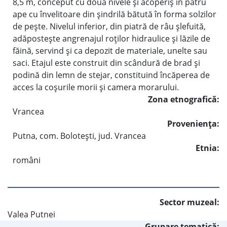
8,5 m, conceput cu două nivele şi acoperiş în patru
ape cu învelitoare din şindrilă bătută în forma solzilor
de peşte. Nivelul inferior, din piatră de râu şlefuită,
adăposteşte angrenajul roţilor hidraulice şi lăzile de
făină, servind şi ca depozit de materiale, unelte sau
saci. Etajul este construit din scândură de brad şi
podină din lemn de stejar, constituind încăperea de
acces la coşurile morii şi camera morarului.
Zona etnografică:
Vrancea
Provenienţa:
Putna, com. Boloteşti, jud. Vrancea
Etnia:
români
Sector muzeal:
Valea Putnei
Grupare tematică: