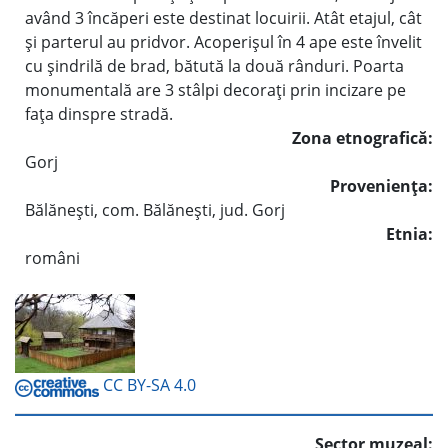
având 3 încăperi este destinat locuirii. Atât etajul, cât
şi parterul au pridvor. Acoperişul în 4 ape este învelit
cu şindrilă de brad, bătută la două rânduri. Poarta
monumentală are 3 stâlpi decoraţi prin incizare pe
faţa dinspre stradă.
Zona etnografică:
Gorj
Provenienţa:
Bălăneşti, com. Bălăneşti, jud. Gorj
Etnia:
români
CC BY-SA 4.0
Sector muzeal: