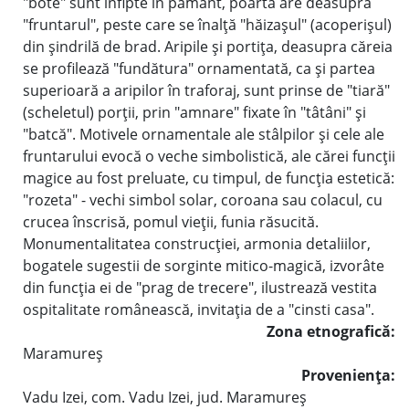
"bote" sunt înfipte în pământ, poarta are deasupra
"fruntarul", peste care se înalţă "hăizaşul" (acoperişul)
din şindrilă de brad. Aripile şi portiţa, deasupra căreia
se profilează "fundătura" ornamentată, ca şi partea
superioară a aripilor în traforaj, sunt prinse de "tiară"
(scheletul) porţii, prin "amnare" fixate în "tâtâni" şi
"batcă". Motivele ornamentale ale stâlpilor şi cele ale
fruntarului evocă o veche simbolistică, ale cărei funcţii
magice au fost preluate, cu timpul, de funcţia estetică:
"rozeta" - vechi simbol solar, coroana sau colacul, cu
crucea înscrisă, pomul vieţii, funia răsucită.
Monumentalitatea construcţiei, armonia detaliilor,
bogatele sugestii de sorginte mitico-magică, izvorâte
din funcţia ei de "prag de trecere", ilustrează vestita
ospitalitate românească, invitaţia de a "cinsti casa".
Zona etnografică:
Maramureş
Provenienţa:
Vadu Izei, com. Vadu Izei, jud. Maramureş