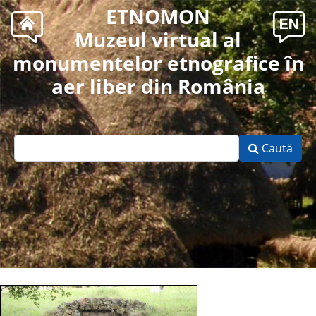
ETNOMON
Muzeul virtual al
monumentelor etnografice în
aer liber din România
Caută