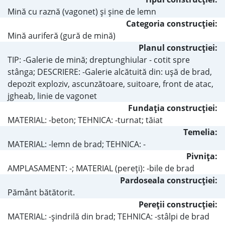
Mină cu raznă (vagonet) şi şine de lemn
Categoria construcţiei:
Mină auriferă (gură de mină)
Planul construcţiei:
TIP: -Galerie de mină; dreptunghiular - cotit spre
stânga; DESCRIERE: -Galerie alcătuită din: uşă de brad,
depozit exploziv, ascunzătoare, suitoare, front de atac,
jgheab, linie de vagonet
Fundaţia construcţiei:
MATERIAL: -beton; TEHNICA: -turnat; tăiat
Temelia:
MATERIAL: -lemn de brad; TEHNICA: -
Pivniţa:
AMPLASAMENT: -; MATERIAL (pereţi): -bile de brad
Pardoseala construcţiei:
Pământ bătătorit.
Pereţii construcţiei:
MATERIAL: -şindrilă din brad; TEHNICA: -stâlpi de brad