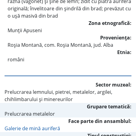
raznă (vagonet) şi şine de lemn; zidit cu piatră auriferă
originală; învelitoare din şindrilă din brad; prevăzut cu
o uşă masivă din brad
Zona etnografică:
Munţii Apuseni
Provenienţa:
Roşia Montană, com. Roşia Montană, jud. Alba
Etnia:
români
Sector muzeal:
Prelucrarea lemnului, pietrei, metalelor, argilei,
chihlimbarului şi minereurilor
Grupare tematică:
Prelucrarea metalelor
Face parte din ansamblul:
Galerie de mină auriferă
Tipul construcţiei: