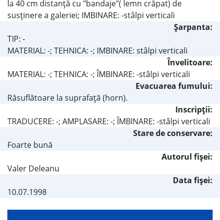
la 40 cm distanţă cu "bandaje"( lemn crăpat) de
susţinere a galeriei; IMBINARE: -stâlpi verticali
Şarpanta:
TIP: -
MATERIAL: -; TEHNICA: -; IMBINARE: stâlpi verticali
Învelitoare:
MATERIAL: -; TEHNICA: -; ÎMBINARE: -stâlpi verticali
Evacuarea fumului:
Răsuflătoare la suprafaţă (horn).
Inscripţii:
TRADUCERE: -; AMPLASARE: -; ÎMBINARE: -stâlpi verticali
Stare de conservare:
Foarte bună
Autorul fişei:
Valer Deleanu
Data fișei:
10.07.1998