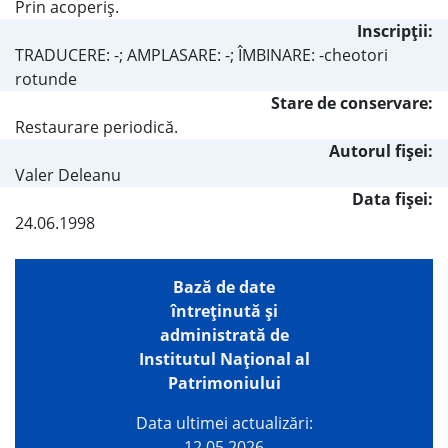
Prin acoperiş.
Inscripţii:
TRADUCERE: -; AMPLASARE: -; ÎMBINARE: -cheotori
rotunde
Stare de conservare:
Restaurare periodică.
Autorul fişei:
Valer Deleanu
Data fișei:
24.06.1998
Bază de date
întreţinută şi
administrată de
Institutul Național al
Patrimoniului
Data ultimei actualizări:
12.05.2026