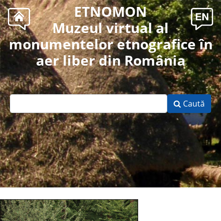
ETNOMON
Muzeul virtual al
monumentelor etnografice în
aer liber din România
Caută