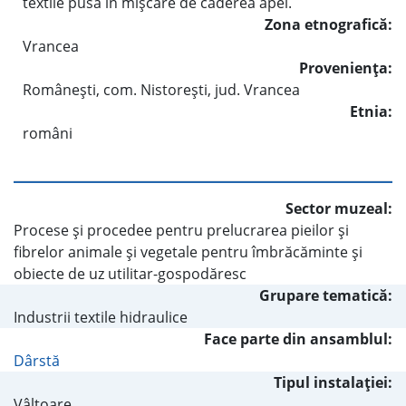
textile pusă în mişcare de căderea apei.
Zona etnografică:
Vrancea
Provenienţa:
Româneşti, com. Nistoreşti, jud. Vrancea
Etnia:
români
Sector muzeal:
Procese şi procedee pentru prelucrarea pieilor şi
fibrelor animale şi vegetale pentru îmbrăcăminte şi
obiecte de uz utilitar-gospodăresc
Grupare tematică:
Industrii textile hidraulice
Face parte din ansamblul:
Dârstă
Tipul instalaţiei:
Vâltoare