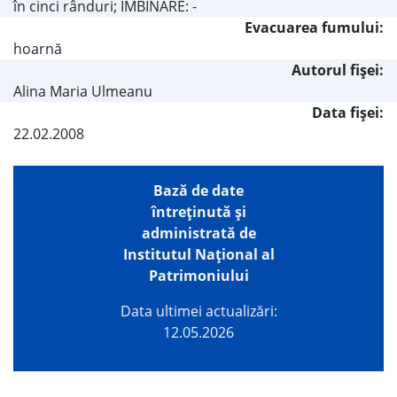
în cinci rânduri; ÎMBINARE: -
Evacuarea fumului:
hoarnă
Autorul fişei:
Alina Maria Ulmeanu
Data fișei:
22.02.2008
Bază de date
întreţinută şi
administrată de
Institutul Național al
Patrimoniului
Data ultimei actualizări:
12.05.2026