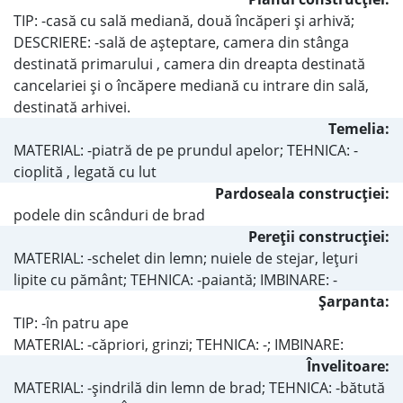
TIP: -casă cu sală mediană, două încăperi şi arhivă;
DESCRIERE: -sală de aşteptare, camera din stânga
destinată primarului , camera din dreapta destinată
cancelariei şi o încăpere mediană cu intrare din sală,
destinată arhivei.
Temelia:
MATERIAL: -piatră de pe prundul apelor; TEHNICA: -
cioplită , legată cu lut
Pardoseala construcţiei:
podele din scânduri de brad
Pereţii construcţiei:
MATERIAL: -schelet din lemn; nuiele de stejar, leţuri
lipite cu pământ; TEHNICA: -paiantă; IMBINARE: -
Şarpanta:
TIP: -în patru ape
MATERIAL: -căpriori, grinzi; TEHNICA: -; IMBINARE:
Învelitoare:
MATERIAL: -șindrilă din lemn de brad; TEHNICA: -bătută