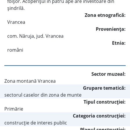
foişor. Acoperişul în patru ape are învelitoare din
şindrilă.
Zona etnografică:
Vrancea
Provenienţa:
com. Năruja, jud. Vrancea
Etnia:
români
Sector muzeal:
Zona montană Vrancea
Grupare tematică:
sectorul caselor din zona de munte
Tipul construcţiei:
Primărie
Categoria construcţiei:
construcţie de interes public
Planul construcţiei: