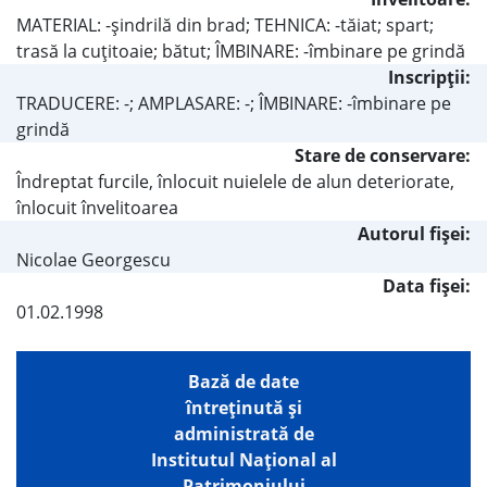
MATERIAL: -şindrilă din brad; TEHNICA: -tăiat; spart;
trasă la cuţitoaie; bătut; ÎMBINARE: -îmbinare pe grindă
Inscripţii:
TRADUCERE: -; AMPLASARE: -; ÎMBINARE: -îmbinare pe
grindă
Stare de conservare:
Îndreptat furcile, înlocuit nuielele de alun deteriorate,
înlocuit învelitoarea
Autorul fişei:
Nicolae Georgescu
Data fișei:
01.02.1998
Bază de date
întreţinută şi
administrată de
Institutul Național al
Patrimoniului