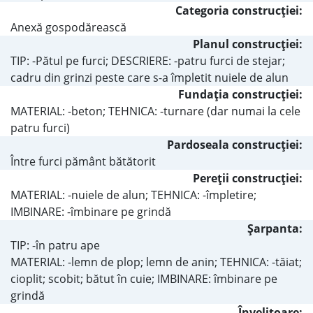
Categoria construcţiei:
Anexă gospodărească
Planul construcţiei:
TIP: -Pătul pe furci; DESCRIERE: -patru furci de stejar;
cadru din grinzi peste care s-a împletit nuiele de alun
Fundaţia construcţiei:
MATERIAL: -beton; TEHNICA: -turnare (dar numai la cele
patru furci)
Pardoseala construcţiei:
Între furci pământ bătătorit
Pereţii construcţiei:
MATERIAL: -nuiele de alun; TEHNICA: -împletire;
IMBINARE: -îmbinare pe grindă
Şarpanta:
TIP: -în patru ape
MATERIAL: -lemn de plop; lemn de anin; TEHNICA: -tăiat;
cioplit; scobit; bătut în cuie; IMBINARE: îmbinare pe
grindă
Învelitoare: