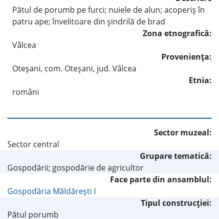
Pătul de porumb pe furci; nuiele de alun; acoperiş în
patru ape; învelitoare din şindrilă de brad
Zona etnografică:
Vâlcea
Provenienţa:
Oteşani, com. Oteşani, jud. Vâlcea
Etnia:
români
Sector muzeal:
Sector central
Grupare tematică:
Gospodării; gospodărie de agricultor
Face parte din ansamblul:
Gospodăria Măldăreşti I
Tipul construcţiei:
Pătul porumb