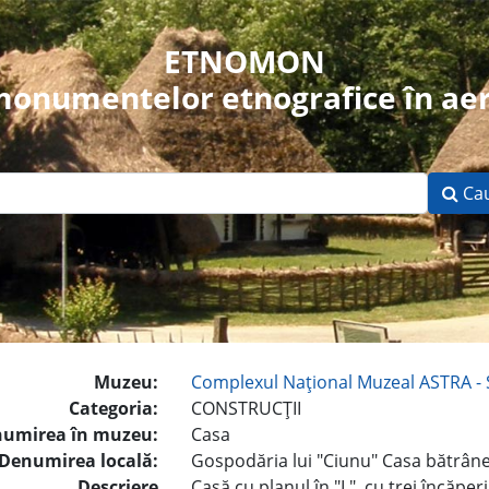
ETNOMON
 monumentelor etnografice în aer
Ca
Muzeu:
Complexul Naţional Muzeal ASTRA - 
Categoria:
CONSTRUCŢII
umirea în muzeu:
Casa
Denumirea locală:
Gospodăria lui "Ciunu" Casa bătrân
Descriere
Casă cu planul în "L", cu trei încăperi