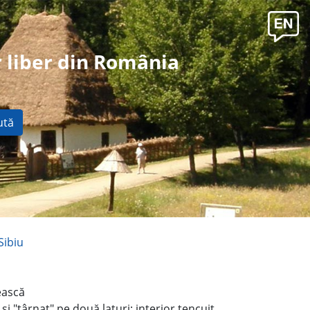
 liber din România
ută
Sibiu
ească
 şi "târnaţ" pe două laturi; interior tencuit