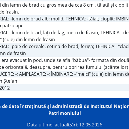
 din lemn de brad cu grosimea de cca 8 cm , tăiată şi cioplit
e frasin.
AL: -lemn de brad alb; molid; TEHNICA: -tăiat; cioplit; IMBIN
în patru ape
AL: -lemn de brad, laţi de fag, melci de frasin; TEHNICA: -dec
" (cuie) din lemn de frasin
AL: -paie de cereale, cetină de brad, ferigă; TEHNICA: -"clădit
mn de frasin
era evacuat în pod, unde se afla "băbua"- formată din două l
e orizontală, deasupra, pentru oprirea fumului (scânteilor)
ERE: -; AMPLASARE: -; ÎMBINARE: -"melci" (cuie) din lemn de
n Ştefan
.2012
 de date întreţinută şi administrată de
Institutul Națion
Patrimoniului
Data ultimei actualizări: 12.05.2026