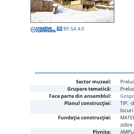
BY-SA 4.0
Sector muzeal:
Preluc
Grupare tematică:
Preluc
Face parte din ansamblul:
Gospo
Planul construcţiei:
TIP: -
locuri
Fundaţia construcţiei:
MATERI
zidir
Pivniţa:
AMPLA