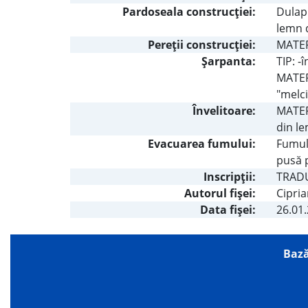
Pardoseala construcţiei:
Dulapi
lemn d
Pereţii construcţiei:
MATERI
Şarpanta:
TIP: -
MATERI
"melci
Învelitoare:
MATERI
din le
Evacuarea fumului:
Fumul 
pusă p
Inscripţii:
TRADUC
Autorul fişei:
Cipria
Data fișei:
26.01
Bază