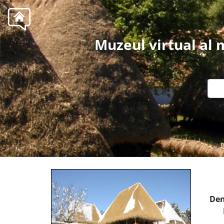
Muzeul virtual al
Den