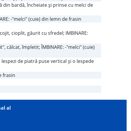
ă din bardă, încheiate şi prinse cu melci de
ARE: -"melci" (cuie) din lemn de frasin
ojit, cioplit, găurit cu sfredel; IMBINARE:
", călcat, împletit; ÎMBINARE: -"melci" (cuie)
espezi de piatră puse vertical şi o lespede
 frasin
al al