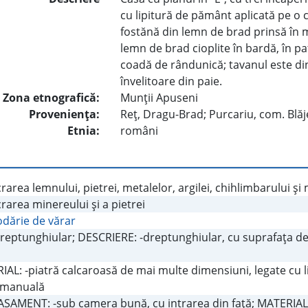
cu lipitură de pământ aplicată pe o 
fostănă din lemn de brad prinsă în m
lemn de brad cioplite în bardă, în pa
coadă de rândunică; tavanul este di
învelitoare din paie.
Zona etnografică:
Munţii Apuseni
Provenienţa:
Reţ, Dragu-Brad; Purcariu, com. Blă
Etnia:
români
rarea lemnului, pietrei, metalelor, argilei, chihlimbarului şi
rarea minereului şi a pietrei
dărie de vărar
dreptunghiular; DESCRIERE: -dreptunghiular, cu suprafaţa de lo
AL: -piatră calcaroasă de mai multe dimensiuni, legate cu li
e manuală
SAMENT: -sub camera bună, cu intrarea din faţă; MATERIAL (p