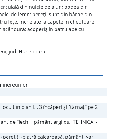
cercuială din nuiele de alun; podea din
elci de lemn; pereţii sunt din bârne din
tru feţe, încheiate la capete în cheotoare
n scândură; acoperiş în patru ape cu
jeni, jud. Hunedoara
 minereurilor
cuit în plan L , 3 încăperi şi "târnaţ" pe 2
ant de "lechi", pământ argilos.; TEHNICA: -
ereţi): -piatră calcaroasă, pământ, var