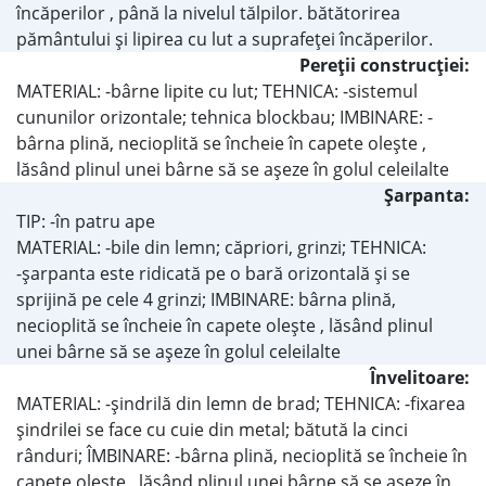
încăperilor , până la nivelul tălpilor. bătătorirea
pământului şi lipirea cu lut a suprafeţei încăperilor.
Pereţii construcţiei:
MATERIAL: -bârne lipite cu lut; TEHNICA: -sistemul
cununilor orizontale; tehnica blockbau; IMBINARE: -
bârna plină, necioplită se încheie în capete oleşte ,
lăsând plinul unei bârne să se aşeze în golul celeilalte
Şarpanta:
TIP: -în patru ape
MATERIAL: -bile din lemn; căpriori, grinzi; TEHNICA:
-şarpanta este ridicată pe o bară orizontală şi se
sprijină pe cele 4 grinzi; IMBINARE: bârna plină,
necioplită se încheie în capete oleşte , lăsând plinul
unei bârne să se aşeze în golul celeilalte
Învelitoare:
MATERIAL: -şindrilă din lemn de brad; TEHNICA: -fixarea
şindrilei se face cu cuie din metal; bătută la cinci
rânduri; ÎMBINARE: -bârna plină, necioplită se încheie în
capete oleşte , lăsând plinul unei bârne să se aşeze în