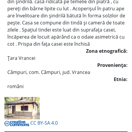
din şindrilă. casă ridicată pe temelie din piatră , cu
pereţi din bârne lipite cu lut . Acoperişul în patru ape
are învelitoare din şindrilă bătută în forma solzilor de
peşte. Casa se compune din tindă şi cameră de toate
zilele . Spaţiul tindei este luat din suprafaţa casei,
încăperea de locuit apărând ca o odaie asimetrică cu
cot . Prispa din faţa casei este închisă
Zona etnografică:
Ţara Vrancei
Provenienţa:
Câmpuri, com. Câmpuri, jud. Vrancea
Etnia:
români
CC BY-SA 4.0