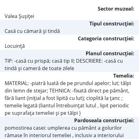
Sector muzeal:
Valea Şuşiţei
Tipul construcţiei:
Casă cu cămară şi tindă
Categoria construcţiei:
Locuinţă
Planul construcţiei:
TIP: -casă cu prispă; casă tip II; DESCRIERE: -casă cu
tindă şi cameră de toate zilele
Temelia:
MATERIAL: -piatră luată de pe prundul apelor; lut; tălpi
din lemn de stejar; TEHNICA: -fixată direct pe pământ,
fără liant (iniţial a fost lipită cu lut); cioplită la ţanc ;
temelie legată (liantul întrebuinţat lutul , lipit periodic
pe suprafaţa temeliei şi pe tălpi )
Pardoseala construcţiei:
pomostirea casei: umplerea cu pământ a golurilor
rămase în interiorul temeliei , inclusiv a interiorului