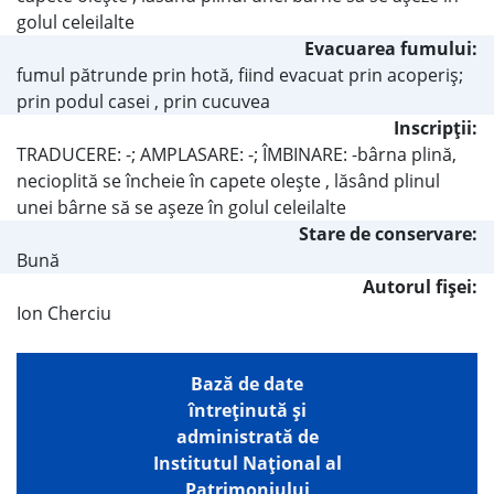
golul celeilalte
Evacuarea fumului:
fumul pătrunde prin hotă, fiind evacuat prin acoperiş;
prin podul casei , prin cucuvea
Inscripţii:
TRADUCERE: -; AMPLASARE: -; ÎMBINARE: -bârna plină,
necioplită se încheie în capete oleşte , lăsând plinul
unei bârne să se aşeze în golul celeilalte
Stare de conservare:
Bună
Autorul fişei:
Ion Cherciu
Bază de date
întreţinută şi
administrată de
Institutul Național al
Patrimoniului