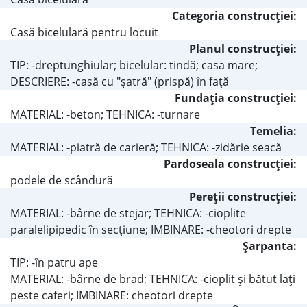
Categoria construcţiei:
Casă bicelulară pentru locuit
Planul construcţiei:
TIP: -dreptunghiular; bicelular: tindă; casa mare;
DESCRIERE: -casă cu "şatră" (prispă) în faţă
Fundaţia construcţiei:
MATERIAL: -beton; TEHNICA: -turnare
Temelia:
MATERIAL: -piatră de carieră; TEHNICA: -zidărie seacă
Pardoseala construcţiei:
podele de scândură
Pereţii construcţiei:
MATERIAL: -bârne de stejar; TEHNICA: -cioplite
paralelipipedic în secţiune; IMBINARE: -cheotori drepte
Şarpanta:
TIP: -în patru ape
MATERIAL: -bârne de brad; TEHNICA: -cioplit şi bătut laţi
peste caferi; IMBINARE: cheotori drepte