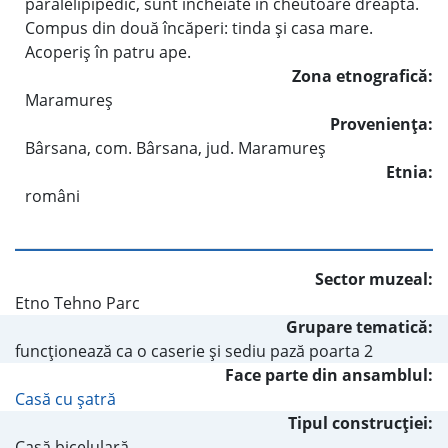
paralelipipedic, sunt încheiate în cheutoare dreaptă.
Compus din două încăperi: tinda şi casa mare.
Acoperiş în patru ape.
Zona etnografică:
Maramureş
Provenienţa:
Bârsana, com. Bârsana, jud. Maramureş
Etnia:
români
Sector muzeal:
Etno Tehno Parc
Grupare tematică:
funcţionează ca o caserie şi sediu pază poarta 2
Face parte din ansamblul:
Casă cu şatră
Tipul construcţiei:
Casă bicelulară