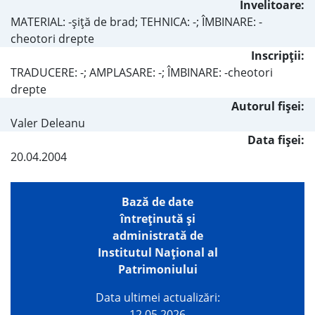
Învelitoare:
MATERIAL: -şiţă de brad; TEHNICA: -; ÎMBINARE: -
cheotori drepte
Inscripţii:
TRADUCERE: -; AMPLASARE: -; ÎMBINARE: -cheotori
drepte
Autorul fişei:
Valer Deleanu
Data fișei:
20.04.2004
Bază de date
întreţinută şi
administrată de
Institutul Național al
Patrimoniului
Data ultimei actualizări:
12.05.2026