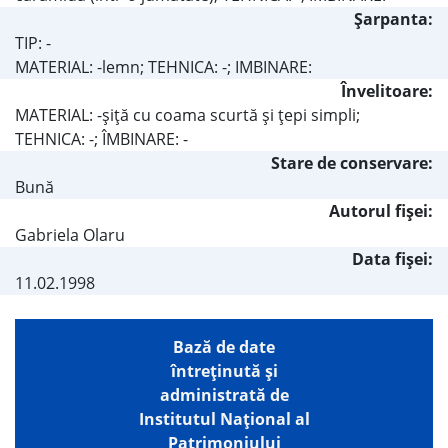
Şarpanta:
TIP: -
MATERIAL: -lemn; TEHNICA: -; IMBINARE:
Învelitoare:
MATERIAL: -şiţă cu coama scurtă şi ţepi simpli;
TEHNICA: -; ÎMBINARE: -
Stare de conservare:
Bună
Autorul fişei:
Gabriela Olaru
Data fișei:
11.02.1998
Bază de date
întreţinută şi
administrată de
Institutul Național al
Patrimoniului