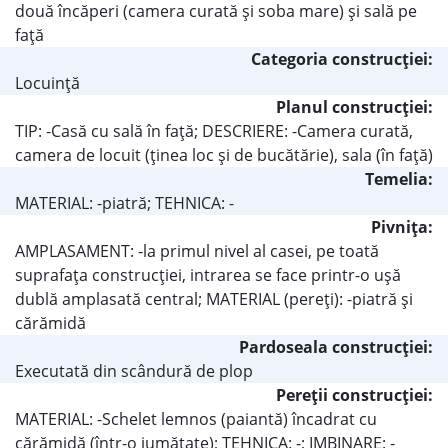
două încăperi (camera curată şi soba mare) şi sală pe
faţă
Categoria construcţiei:
Locuinţă
Planul construcţiei:
TIP: -Casă cu sală în faţă; DESCRIERE: -Camera curată,
camera de locuit (ţinea loc şi de bucătărie), sala (în faţă)
Temelia:
MATERIAL: -piatră; TEHNICA: -
Pivniţa:
AMPLASAMENT: -la primul nivel al casei, pe toată
suprafaţa construcţiei, intrarea se face printr-o uşă
dublă amplasată central; MATERIAL (pereţi): -piatră şi
cărămidă
Pardoseala construcţiei:
Executată din scândură de plop
Pereţii construcţiei:
MATERIAL: -Schelet lemnos (paiantă) încadrat cu
cărămidă (într-o jumătate); TEHNICA: -; IMBINARE: -