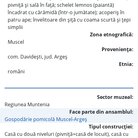
pivniţă şi sală în faţă; schelet lemnos (paiantă)
încadrat cu cărămidă (într-o jumătate); acoperiş în
patru ape; învelitoare din şiţă cu coama scurtă şi ţepi
simplii
Zona etnografică:
Muscel
Provenienţa:
com. Davideşti, jud. Argeş
Etnia:
români
Sector muzeal:
Regiunea Muntenia
Face parte din ansamblul:
Gospodărie pomicolă Muscel-Argeş
Tipul construcţiei:
Casă cu două niveluri (pivniţă+casă de locuit), casă cu