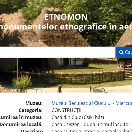
ETNOMON
 monumentelor etnografice în aer
Ca
Muzeu:
Muzeul Secuiesc al Ciucului - Miercu
Categoria:
CONSTRUCŢII
umirea în muzeu:
Casă din Ciuc (Csíki ház)
Denumirea locală:
Casa Csiszér – după ultimul locuitor
Descriere
Casă cu tindă laterală, parţial închis