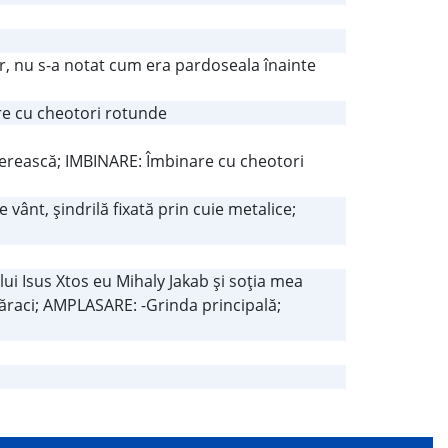
or, nu s-a notat cum era pardoseala înainte
re cu cheotori rotunde
gherească; IMBINARE: Îmbinare cu cheotori
 vânt, şindrilă fixată prin cuie metalice;
ui Isus Xtos eu Mihaly Jakab şi soţia mea
raci; AMPLASARE: -Grinda principală;