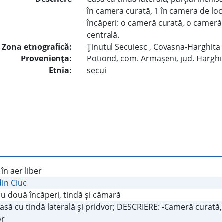
în camera curată, 1 în camera de locui
încăperi: o cameră curată, o cameră 
centrală.
Zona etnografică:
Ţinutul Secuiesc , Covasna-Harghita
Provenienţa:
Potiond, com. Armăşeni, jud. Harghi
Etnia:
secui
 în aer liber
din Ciuc
u două încăperi, tindă şi cămară
Casă cu tindă laterală şi pridvor; DESCRIERE: -Cameră curată,
or