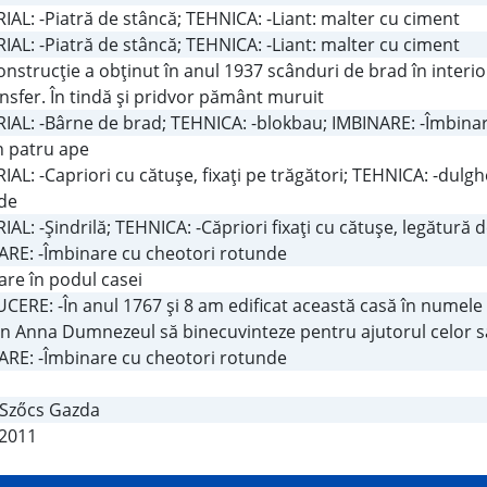
AL: -Piatră de stâncă; TEHNICA: -Liant: malter cu ciment
AL: -Piatră de stâncă; TEHNICA: -Liant: malter cu ciment
onstrucţie a obţinut în anul 1937 scânduri de brad în interi
nsfer. În tindă şi pridvor pământ muruit
IAL: -Bârne de brad; TEHNICA: -blokbau; IMBINARE: -Îmbina
în patru ape
AL: -Capriori cu cătuşe, fixaţi pe trăgători; TEHNICA: -dul
de
AL: -Şindrilă; TEHNICA: -Căpriori fixaţi cu cătuşe, legătură de
ARE: -Îmbinare cu cheotori rotunde
are în podul casei
ERE: -În anul 1767 şi 8 am edificat această casă în numele l
n Anna Dumnezeul să binecuvinteze pentru ajutorul celor să
ARE: -Îmbinare cu cheotori rotunde
 Szőcs Gazda
.2011