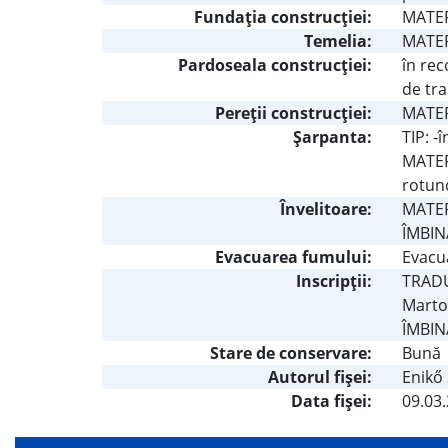
Fundaţia construcţiei:
MATERI
Temelia:
MATERI
Pardoseala construcţiei:
în rec
de tra
Pereţii construcţiei:
MATER
Şarpanta:
TIP: -
MATERI
rotun
Învelitoare:
MATERI
ÎMBIN
Evacuarea fumului:
Evacu
Inscripţii:
TRADUC
Marto
ÎMBIN
Stare de conservare:
Bună
Autorul fişei:
Enikő
Data fișei:
09.03