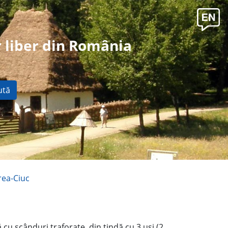
 liber din România
ută
rea-Ciuc
ă cu scânduri traforate, din tindă cu 3 uşi (2