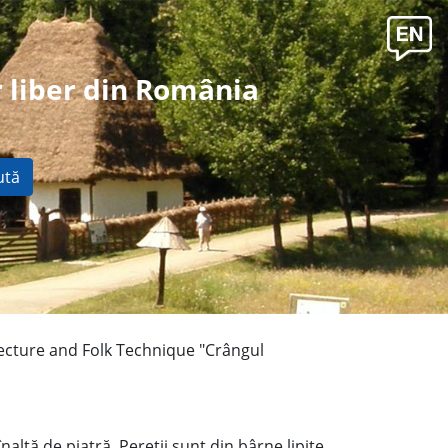
 liber din România
ută
ecture and Folk Technique "Crângul
naltă de piatră. Pereţii sunt din bârne lipite