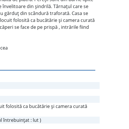
e învelitoare din şindrilă. Târnaţul care se
cu gărduţ din scândură traforată. Casa se
cuit folosită ca bucătărie şi camera curată
căperi se face de pe prispă , intrările fiind
ncea
t folosită ca bucătărie şi camera curată
 întrebuinţat : lut )