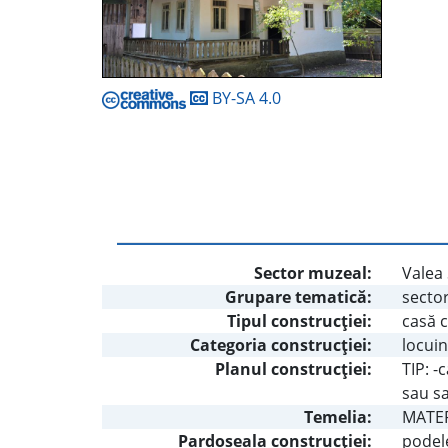
BY-SA 4.0
Sector muzeal:
Valea 
Grupare tematică:
secto
Tipul construcţiei:
casă 
Categoria construcţiei:
locuin
Planul construcţiei:
TIP: -
sau s
Temelia:
MATERI
Pardoseala construcţiei:
podel