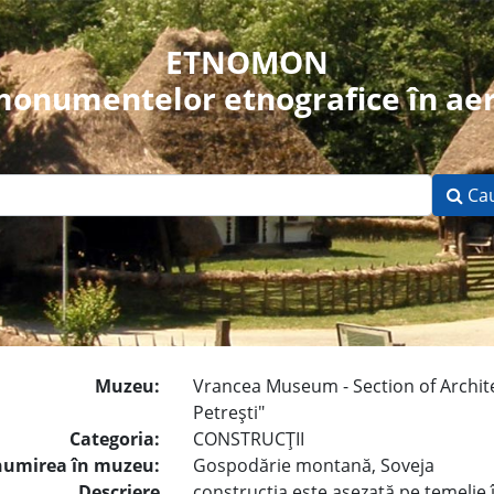
ETNOMON
 monumentelor etnografice în aer
Ca
Muzeu:
Vrancea Museum - Section of Archit
Petreşti"
Categoria:
CONSTRUCŢII
umirea în muzeu:
Gospodărie montană, Soveja
Descriere
construcţia este aşezată pe temelie î