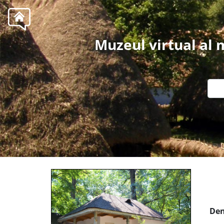
Muzeul virtual al
Den