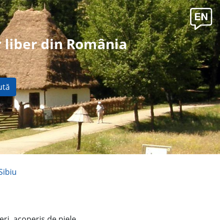
 liber din România
ută
Sibiu
ri, acoperiş de piele