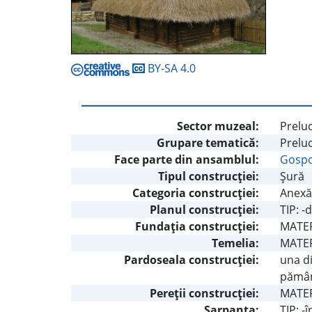
BY-SA 4.0
Sector muzeal:
Preluc
Grupare tematică:
Preluc
Face parte din ansamblul:
Gospo
Tipul construcţiei:
Şură
Categoria construcţiei:
Anexă
Planul construcţiei:
TIP: -
Fundaţia construcţiei:
MATERI
Temelia:
MATERI
Pardoseala construcţiei:
una di
pămân
Pereţii construcţiei:
MATER
Şarpanta:
TIP: -