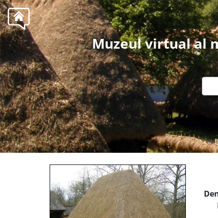
Muzeul virtual al
Den