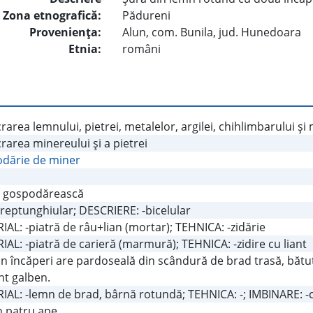
Zona etnografică:
Pădureni
Provenienţa:
Alun, com. Bunila, jud. Hunedoara
Etnia:
români
rarea lemnului, pietrei, metalelor, argilei, chihlimbarului şi
rarea minereului şi a pietrei
dărie de miner
 gospodărească
dreptunghiular; DESCRIERE: -bicelular
AL: -piatră de râu+lian (mortar); TEHNICA: -zidărie
AL: -piatră de carieră (marmură); TEHNICA: -zidire cu liant
n încăperi are pardoseală din scândură de brad trasă, bătută
t galben.
IAL: -lemn de brad, bârnă rotundă; TEHNICA: -; IMBINARE: -
în patru ape