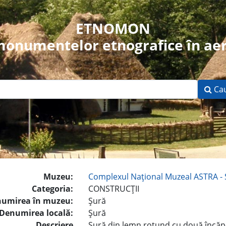
ETNOMON
 monumentelor etnografice în aer
Ca
Muzeu:
Complexul Naţional Muzeal ASTRA - 
Categoria:
CONSTRUCŢII
umirea în muzeu:
Şură
Denumirea locală:
Şură
Descriere
Şură din lemn rotund cu două încăpe