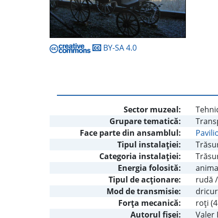
BY-SA 4.0
Sector muzeal:
Tehnic
Grupare tematică:
Trans
Face parte din ansamblul:
Pavili
Tipul instalaţiei:
Trăsur
Categoria instalaţiei:
Trăsu
Energia folosită:
animal
Tipul de acţionare:
rudă /
Mod de transmisie:
dricur
Forţa mecanică:
roţi (
Autorul fişei:
Valer