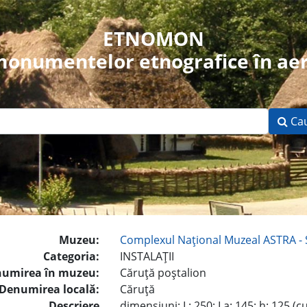
ETNOMON
 monumentelor etnografice în aer
Ca
Muzeu:
Complexul Naţional Muzeal ASTRA - 
Categoria:
INSTALAŢII
umirea în muzeu:
Căruţă poştalion
Denumirea locală:
Căruţă
Descriere
dimensiuni: L: 250; La: 145; h: 125 (cu