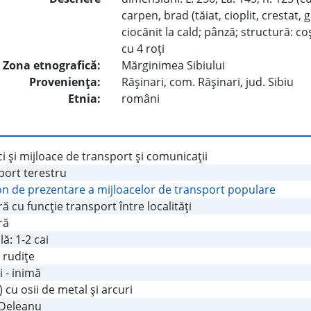
carpen, brad (tăiat, cioplit, crestat, 
ciocănit la cald; pânză; structură: coş,
cu 4 roţi
Zona etnografică:
Mărginimea Sibiului
Provenienţa:
Răşinari, com. Răşinari, jud. Sibiu
Etnia:
români
i şi mijloace de transport şi comunicaţii
port terestru
on de prezentare a mijloacelor de transport populare
ă cu funcţie transport între localităţi
ră
ă: 1-2 cai
 rudiţe
i - inimă
4) cu osii de metal şi arcuri
 Deleanu