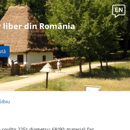
 liber din România
ută
Sibiu
 coviltir 225); diametru: 68/90; material: fag,