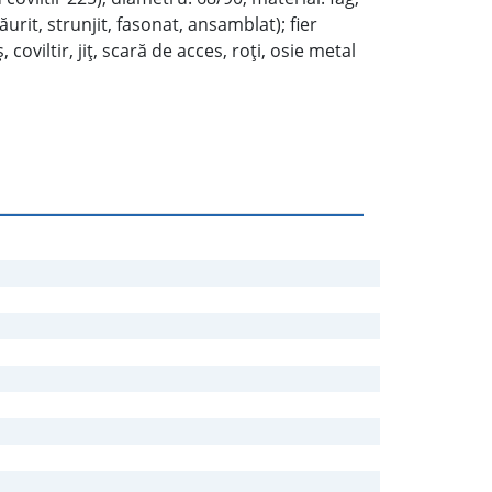
găurit, strunjit, fasonat, ansamblat); fier
 coviltir, jiţ, scară de acces, roţi, osie metal