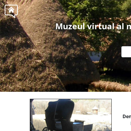
Muzeul virtual al
Den