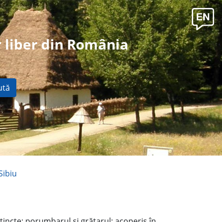
 liber din România
ută
Sibiu
incte: porumbarul şi grătarul; acoperiş în