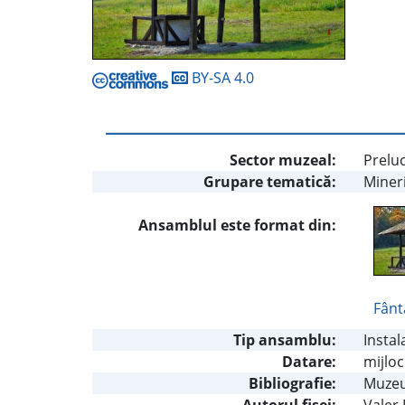
BY-SA 4.0
Sector muzeal:
Preluc
Grupare tematică:
Miner
Ansamblul este format din:
Fânt
Tip ansamblu:
Instal
Datare:
mijloc
Bibliografie:
Muzeul