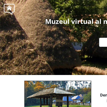
Muzeul virtual al
Den