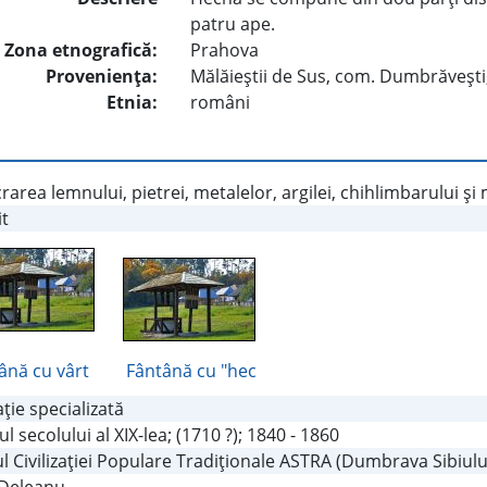
patru ape.
Zona etnografică:
Prahova
Provenienţa:
Mălăieştii de Sus, com. Dumbrăveşti
Etnia:
români
rarea lemnului, pietrei, metalelor, argilei, chihlimbarului şi
it
ână cu vârt
Fântână cu "hec
aţie specializată
ul secolului al XIX-lea; (1710 ?); 1840 - 1860
 Civilizaţiei Populare Tradiţionale ASTRA (Dumbrava Sibiului)