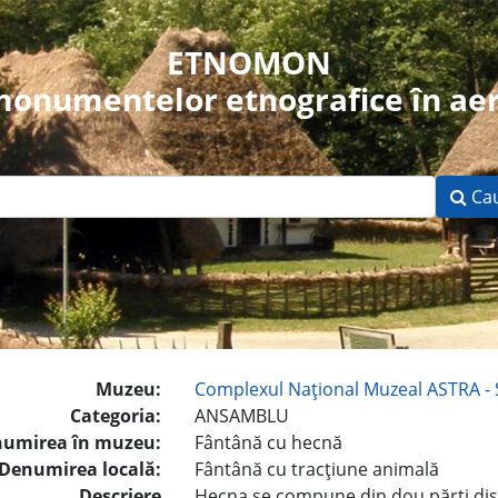
ETNOMON
 monumentelor etnografice în aer
Ca
Muzeu:
Complexul Naţional Muzeal ASTRA - 
Categoria:
ANSAMBLU
umirea în muzeu:
Fântână cu hecnă
Denumirea locală:
Fântână cu tracţiune animală
Descriere
Hecna se compune din dou părţi dist