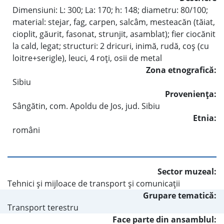
Dimensiuni: L: 300; La: 170; h: 148; diametru: 80/100;
material: stejar, fag, carpen, salcâm, mesteacăn (tăiat,
cioplit, găurit, fasonat, strunjit, asamblat); fier ciocănit
la cald, legat; structuri: 2 dricuri, inimă, rudă, coş (cu
loitre+serigle), leuci, 4 roţi, osii de metal
Zona etnografică:
Sibiu
Provenienţa:
Sângătin, com. Apoldu de Jos, jud. Sibiu
Etnia:
români
Sector muzeal:
Tehnici şi mijloace de transport şi comunicaţii
Grupare tematică:
Transport terestru
Face parte din ansamblul: