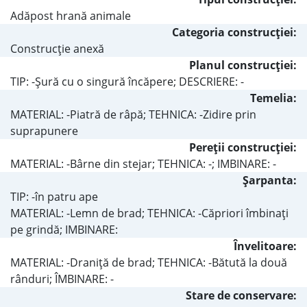
Adăpost hrană animale
Categoria construcţiei:
Construcţie anexă
Planul construcţiei:
TIP: -Şură cu o singură încăpere; DESCRIERE: -
Temelia:
MATERIAL: -Piatră de râpă; TEHNICA: -Zidire prin
suprapunere
Pereţii construcţiei:
MATERIAL: -Bârne din stejar; TEHNICA: -; IMBINARE: -
Şarpanta:
TIP: -în patru ape
MATERIAL: -Lemn de brad; TEHNICA: -Căpriori îmbinaţi
pe grindă; IMBINARE:
Învelitoare:
MATERIAL: -Draniţă de brad; TEHNICA: -Bătută la două
rânduri; ÎMBINARE: -
Stare de conservare: