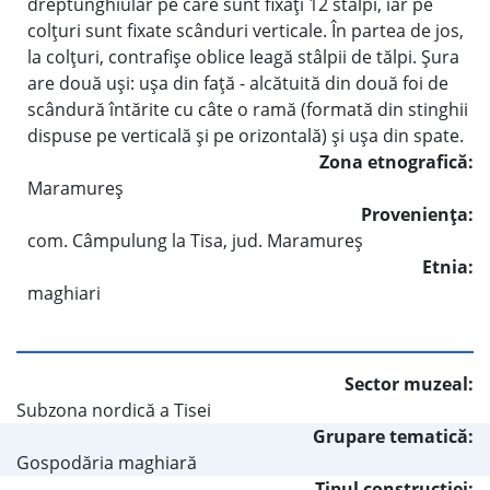
dreptunghiular pe care sunt fixaţi 12 stâlpi, iar pe
colţuri sunt fixate scânduri verticale. În partea de jos,
la colţuri, contrafişe oblice leagă stâlpii de tălpi. Şura
are două uşi: uşa din faţă - alcătuită din două foi de
scândură întărite cu câte o ramă (formată din stinghii
dispuse pe verticală şi pe orizontală) şi uşa din spate.
Zona etnografică:
Maramureş
Provenienţa:
com. Câmpulung la Tisa, jud. Maramureş
Etnia:
maghiari
Sector muzeal:
Subzona nordică a Tisei
Grupare tematică:
Gospodăria maghiară
Tipul construcţiei: