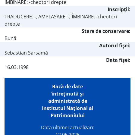
ÎMBINARE: -cheotori drepte
Inscripţii:
TRADUCERE: -; AMPLASARE: -; ÎMBINARE: -cheotori
drepte
Stare de conservare:
Bună
Autorul fişei:
Sebastian Sarsamă
Data fișei:
16.03.1998
Bază de date
întreţinută şi
administrată de
Institutul Național al
Patrimoniului
Data ultimei actualizări:
12.05.2026