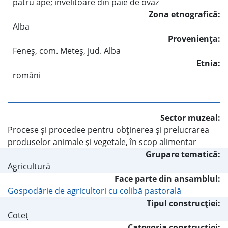
patru ape; învelitoare din paie de ovăz
Zona etnografică:
Alba
Provenienţa:
Feneş, com. Meteş, jud. Alba
Etnia:
români
Sector muzeal:
Procese şi procedee pentru obţinerea şi prelucrarea
produselor animale şi vegetale, în scop alimentar
Grupare tematică:
Agricultură
Face parte din ansamblul:
Gospodărie de agricultori cu colibă pastorală
Tipul construcţiei:
Coteţ
Categoria construcţiei: