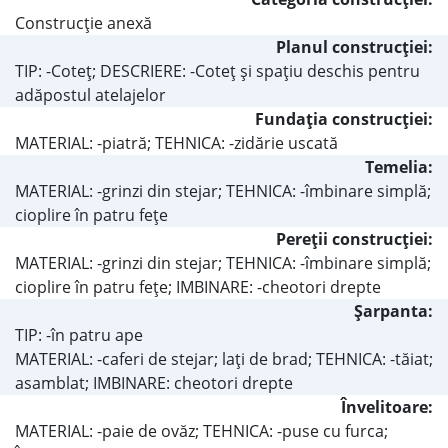
Construcţie anexă
Planul construcţiei:
TIP: -Coteţ; DESCRIERE: -Coteţ şi spaţiu deschis pentru
adăpostul atelajelor
Fundaţia construcţiei:
MATERIAL: -piatră; TEHNICA: -zidărie uscată
Temelia:
MATERIAL: -grinzi din stejar; TEHNICA: -îmbinare simplă;
cioplire în patru feţe
Pereţii construcţiei:
MATERIAL: -grinzi din stejar; TEHNICA: -îmbinare simplă;
cioplire în patru feţe; IMBINARE: -cheotori drepte
Şarpanta:
TIP: -în patru ape
MATERIAL: -caferi de stejar; laţi de brad; TEHNICA: -tăiat;
asamblat; IMBINARE: cheotori drepte
Învelitoare:
MATERIAL: -paie de ovăz; TEHNICA: -puse cu furca;