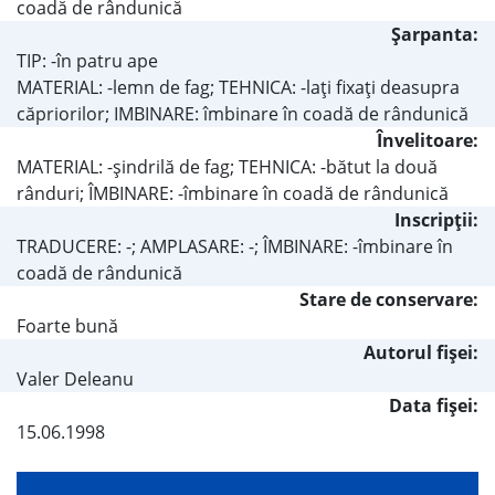
coadă de rândunică
Şarpanta:
TIP: -în patru ape
MATERIAL: -lemn de fag; TEHNICA: -laţi fixaţi deasupra
căpriorilor; IMBINARE: îmbinare în coadă de rândunică
Învelitoare:
MATERIAL: -şindrilă de fag; TEHNICA: -bătut la două
rânduri; ÎMBINARE: -îmbinare în coadă de rândunică
Inscripţii:
TRADUCERE: -; AMPLASARE: -; ÎMBINARE: -îmbinare în
coadă de rândunică
Stare de conservare:
Foarte bună
Autorul fişei:
Valer Deleanu
Data fișei:
15.06.1998