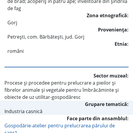
de brad; acoperiş în patru ape; învelitoare din şindrilă
de fag
Zona etnografică:
Gorj
Provenienţa:
Petreşti, com. Bărbăteşti, jud. Gorj
Etnia:
români
Sector muzeal:
Procese şi procedee pentru prelucrare a pieilor şi
fibrelor animale şi vegetale pentru îmbrăcăminte şi
obiecte de uz utilitar-gospodăresc
Grupare tematică:
Industria casnică
Face parte din ansamblul:
Gospodărie-atelier pentru prelucrarea părului de
capră