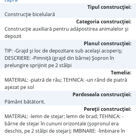
Tipul construcţiei:
Construcţie bicelulară
Categoria construcţiei:
Construcţie auxiliară pentru adăpostirea animalelor şi
depozit
Planul construcţiei:
TIP: -Grajd şi loc de depozitare sub acelaşi acoperiş;
DESCRIERE: -Pimniţă (grajd din bârne) Şopron în
prelungire sprijinit pe 2 stâlpi
Temelia:
MATERIAL: -piatră de râu; TEHNICA: -un rând de piatră
aşezat pe sol
Pardoseala construcţiei:
Pământ bătătorit.
Pereţii construcţiei:
MATERIAL: -lemn de stejar; lemn de brad; TEHNICA: -
bârne de stejar în cununi orizontale (şopronul era
deschis, pe 2 stâlpi de stejar); IMBINARE: -îmbinare în