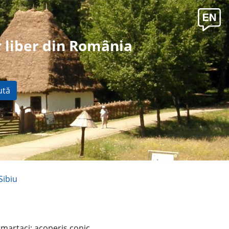
 liber din România
ută
Sibiu
 martaci; acoperiş conic