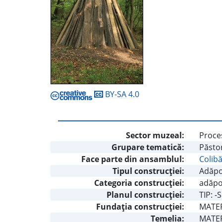
BY-SA 4.0
Sector muzeal:
Proces
Grupare tematică:
Păstor
Face parte din ansamblul:
Colibă
Tipul construcţiei:
Adăpo
Categoria construcţiei:
adăpo
Planul construcţiei:
TIP: -
Fundaţia construcţiei:
MATER
Temelia:
MATERI