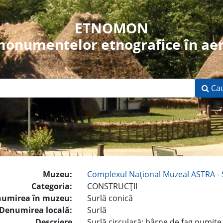
ETNOMON
 monumentelor etnografice în aer
Ca
Muzeu:
Complexul Naţional Muzeal ASTRA - 
Categoria:
CONSTRUCŢII
umirea în muzeu:
Surlă conică
Denumirea locală:
Surlă
Descriere
Surlă circulară; bârne de fag numite