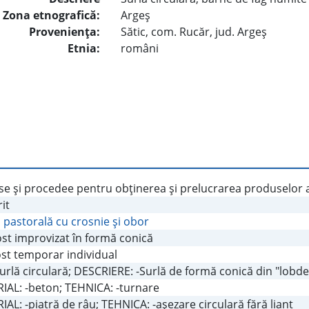
Zona etnografică:
Argeş
Provenienţa:
Sătic, com. Rucăr, jud. Argeş
Etnia:
români
e şi procedee pentru obţinerea şi prelucrarea produselor a
it
 pastorală cu crosnie şi obor
st improvizat în formă conică
st temporar individual
Surlă circulară; DESCRIERE: -Surlă de formă conică din "lobde"
IAL: -beton; TEHNICA: -turnare
AL: -piatră de râu; TEHNICA: -aşezare circulară fără liant