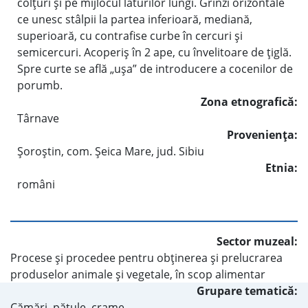
colţuri şi pe mijlocul laturilor lungi. Grinzi orizontale
ce unesc stâlpii la partea inferioară, mediană,
superioară, cu contrafise curbe în cercuri şi
semicercuri. Acoperiş în 2 ape, cu învelitoare de ţiglă.
Spre curte se află „uşa” de introducere a cocenilor de
porumb.
Zona etnografică:
Târnave
Provenienţa:
Şoroştin, com. Şeica Mare, jud. Sibiu
Etnia:
români
Sector muzeal:
Procese şi procedee pentru obţinerea şi prelucrarea
produselor animale şi vegetale, în scop alimentar
Grupare tematică:
Cămări, pătule, crame