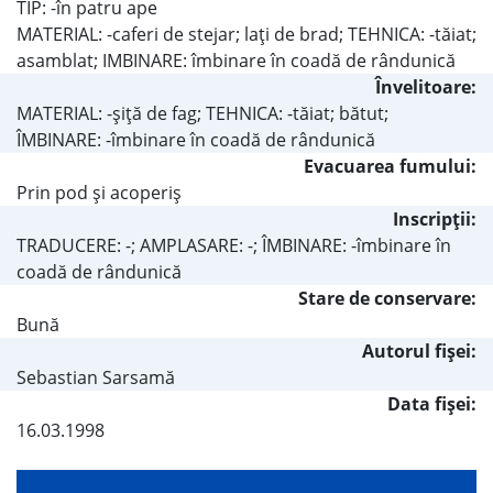
TIP: -în patru ape
MATERIAL: -caferi de stejar; laţi de brad; TEHNICA: -tăiat;
asamblat; IMBINARE: îmbinare în coadă de rândunică
Învelitoare:
MATERIAL: -şiţă de fag; TEHNICA: -tăiat; bătut;
ÎMBINARE: -îmbinare în coadă de rândunică
Evacuarea fumului:
Prin pod şi acoperiş
Inscripţii:
TRADUCERE: -; AMPLASARE: -; ÎMBINARE: -îmbinare în
coadă de rândunică
Stare de conservare:
Bună
Autorul fişei:
Sebastian Sarsamă
Data fișei:
16.03.1998