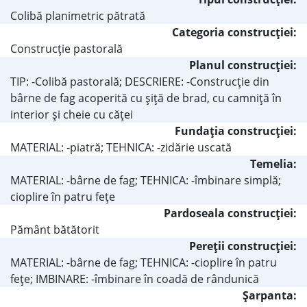
Colibă planimetric pătrată
Categoria construcţiei:
Construcţie pastorală
Planul construcţiei:
TIP: -Colibă pastorală; DESCRIERE: -Construcţie din
bârne de fag acoperită cu şiţă de brad, cu camniţă în
interior şi cheie cu căţei
Fundaţia construcţiei:
MATERIAL: -piatră; TEHNICA: -zidărie uscată
Temelia:
MATERIAL: -bârne de fag; TEHNICA: -îmbinare simplă;
cioplire în patru feţe
Pardoseala construcţiei:
Pământ bătătorit
Pereţii construcţiei:
MATERIAL: -bârne de fag; TEHNICA: -cioplire în patru
feţe; IMBINARE: -îmbinare în coadă de rândunică
Şarpanta: