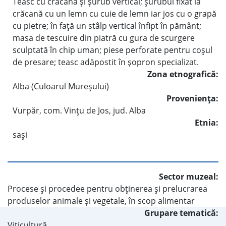
Teasc cu crăcană şi şurub vertical; şurubul fixat la
crăcană cu un lemn cu cuie de lemn iar jos cu o grapă
cu pietre; în faţă un stâlp vertical înfipt în pământ;
masa de tescuire din piatră cu gura de scurgere
sculptată în chip uman; piese perforate pentru coşul
de presare; teasc adăpostit în şopron specializat.
Zona etnografică:
Alba (Culoarul Mureşului)
Provenienţa:
Vurpăr, com. Vinţu de Jos, jud. Alba
Etnia:
saşi
Sector muzeal:
Procese şi procedee pentru obţinerea şi prelucrarea
produselor animale şi vegetale, în scop alimentar
Grupare tematică:
Viticultură