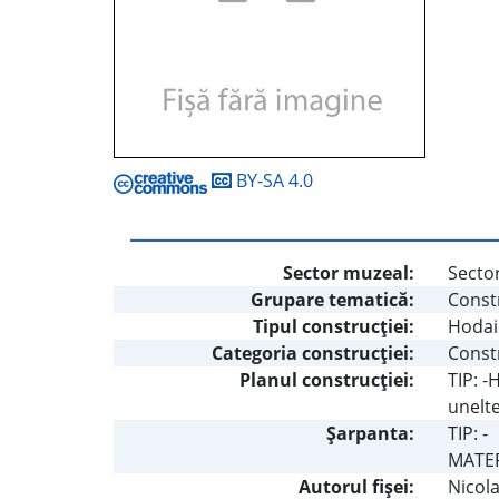
BY-SA 4.0
Sector muzeal:
Secto
Grupare tematică:
Constr
Tipul construcţiei:
Hodai
Categoria construcţiei:
Const
Planul construcţiei:
TIP: 
unelte
Şarpanta:
TIP: -
MATERI
Autorul fişei:
Nicol