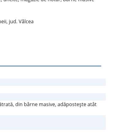
eii, jud. Vâlcea
trată, din bârne masive, adăposteşte atât