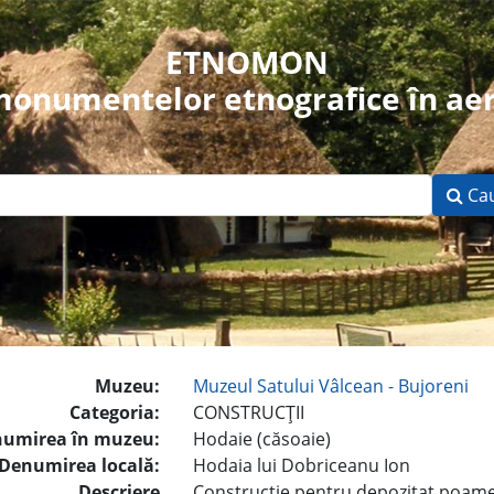
ETNOMON
 monumentelor etnografice în aer
Ca
Muzeu:
Muzeul Satului Vâlcean - Bujoreni
Categoria:
CONSTRUCŢII
umirea în muzeu:
Hodaie (căsoaie)
Denumirea locală:
Hodaia lui Dobriceanu Ion
Descriere
Construcţie pentru depozitat poame