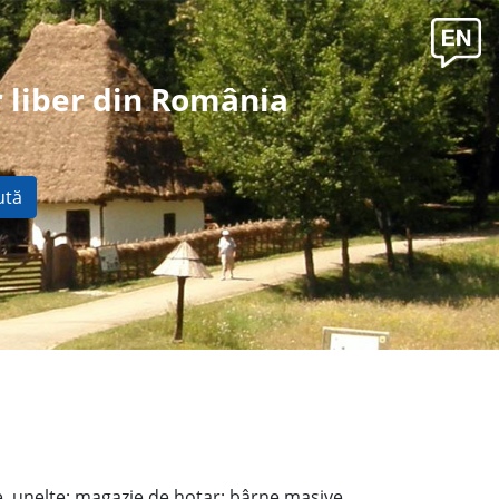
 liber din România
ută
, unelte; magazie de hotar; bârne masive