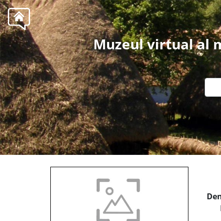
Muzeul virtual al
Den