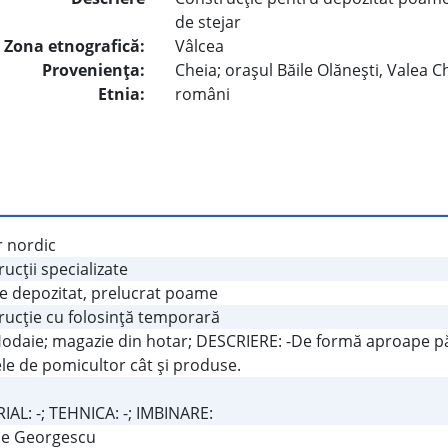
de stejar
Zona etnografică:
Vâlcea
Provenienţa:
Cheia; oraşul Băile Olăneşti, Valea Ch
Etnia:
români
r nordic
ucţii specializate
e depozitat, prelucrat poame
rucţie cu folosinţă temporară
-Hodaie; magazie din hotar; DESCRIERE: -De formă aproape pă
le de pomicultor cât şi produse.
AL: -; TEHNICA: -; IMBINARE:
ae Georgescu