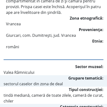
compartimentat în cameră de zi şi cămară pentru
provizii. Prispa casei este închisă. Acoperişul în patru
ape are învelitoare din şindrilă.
Zona etnografică:
Vrancea
Provenienţa:
Giurcari, com. Dumitreşti, jud. Vrancea
Etnia:
români
Sector muzeal:
Valea Râmnicului
Grupare tematică:
sectorul caselor din zona de deal
Tipul construcţiei:
tindă mediană, cameră de toate zilele, cameră de curat,
chiler
Categoria construcţiei: