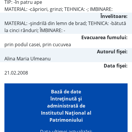
TIP: -în patru ape
MATERIAL: -căpriori, grinzi; TEHNICA: -; IMBINARE:
Învelitoare:
MATERIAL: -şindrilă din lemn de brad; TEHNICA: -bătută
la cinci rânduri; ÎMBINARE: -
Evacuarea fumului:
prin podul casei, prin cucuvea
Autorul fişei:
Alina Maria Ulmeanu
Data fișei:
21.02.2008
Bază de date
întreţinută şi
administrată de
Institutul Național al
Patrimoniului
Data ultimei actualizări: