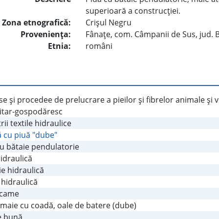
superioară a construcţiei.
Zona etnografică:
Crişul Negru
Provenienţa:
Fânaţe, com. Câmpanii de Sus, jud. 
Etnia:
români
e şi procedee de prelucrare a pieilor şi fibrelor animale şi
litar-gospodăresc
rii textile hidraulice
 cu piuă "dube"
cu bătaie pendulatorie
idraulică
e hidraulică
 hidraulică
 came
 maie cu coadă, oale de batere (dube)
e bună