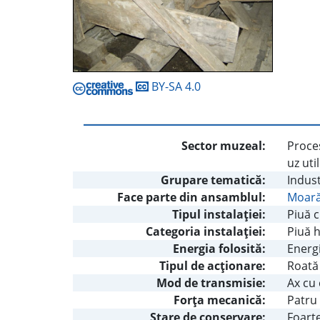
BY-SA 4.0
Sector muzeal:
Proces
uz uti
Grupare tematică:
Indust
Face parte din ansamblul:
Moară
Tipul instalaţiei:
Piuă 
Categoria instalaţiei:
Piuă h
Energia folosită:
Energi
Tipul de acţionare:
Roată
Mod de transmisie:
Ax cu
Forţa mecanică:
Patru
Stare de conservare:
Foart