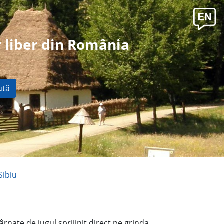
 liber din România
ută
Sibiu
rnate de jugul sprijinit direct pe grinda