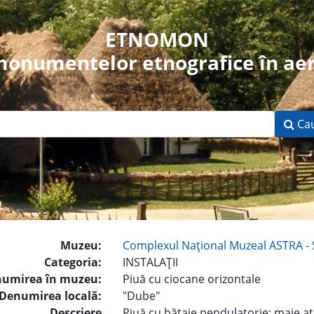
ETNOMON
 monumentelor etnografice în aer
Ca
Muzeu:
Complexul Naţional Muzeal ASTRA - 
Categoria:
INSTALAŢII
umirea în muzeu:
Piuă cu ciocane orizontale
Denumirea locală:
"Dube"
Descriere
Piuă cu bătaie pendulatorie; maie atâ