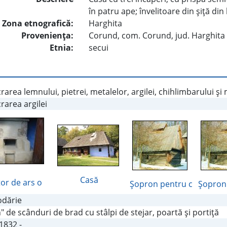
în patru ape; învelitoare din şiţă din
Zona etnografică:
Harghita
Provenienţa:
Corund, com. Corund, jud. Harghita
Etnia:
secui
rarea lemnului, pietrei, metalelor, argilei, chihlimbarului şi
rarea argilei
Casă
or de ars o
Şopron pentru c
Şopron
dărie
" de scânduri de brad cu stâlpi de stejar, poartă şi portiţă
1832 -