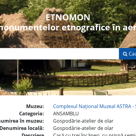
ETNOMON
 monumentelor etnografice în aer
Ca
Muzeu:
Complexul Naţional Muzeal ASTRA - 
Categoria:
ANSAMBLU
umirea în muzeu:
Gospodărie-atelier de olar
Denumirea locală:
Gospodărie-atelier de olar
Descriere
Casă cu trei încăperi, cu prispă sem