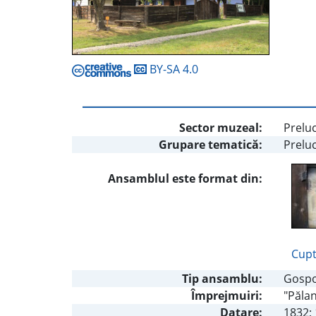
BY-SA 4.0
Sector muzeal:
Preluc
Grupare tematică:
Preluc
Ansamblul este format din:
Cupt
Tip ansamblu:
Gospo
Împrejmuiri:
"Pălan
Datare:
1832; 