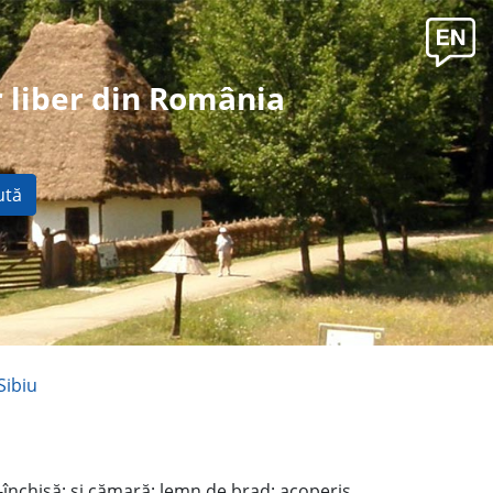
 liber din România
ută
Sibiu
i-închisă; şi cămară; lemn de brad; acoperiş