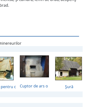
 brad.
 minereurilor
Cuptor de ars o
 pentru c
Şură