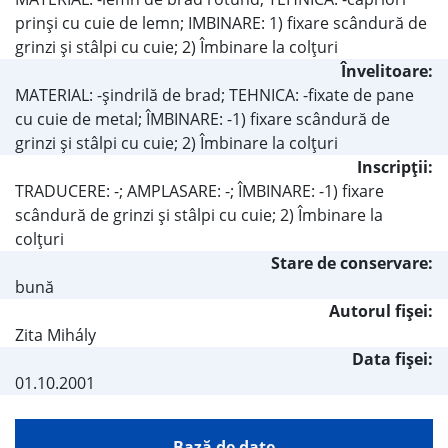
prinși cu cuie de lemn; IMBINARE: 1) fixare scândură de
grinzi şi stâlpi cu cuie; 2) Îmbinare la colţuri
Învelitoare:
MATERIAL: -şindrilă de brad; TEHNICA: -fixate de pane
cu cuie de metal; ÎMBINARE: -1) fixare scândură de
grinzi şi stâlpi cu cuie; 2) Îmbinare la colţuri
Inscripţii:
TRADUCERE: -; AMPLASARE: -; ÎMBINARE: -1) fixare
scândură de grinzi şi stâlpi cu cuie; 2) Îmbinare la
colţuri
Stare de conservare:
bună
Autorul fişei:
Zita Mihály
Data fișei:
01.10.2001
Bază de date