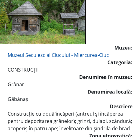
Muzeu:
Muzeul Secuiesc al Ciucului - Miercurea-Ciuc
Categoria:
CONSTRUCŢII
Denumirea în muzeu:
Grânar
Denumirea locală:
Găbănaş
Descriere
Construcţie cu două încăperi (antreul şi încăperea
pentru depozitarea grânelor); grinzi, dulapi, scândură;
acoperiş în patru ape; învelitoare din şindrilă de brad
Zona etnografică: