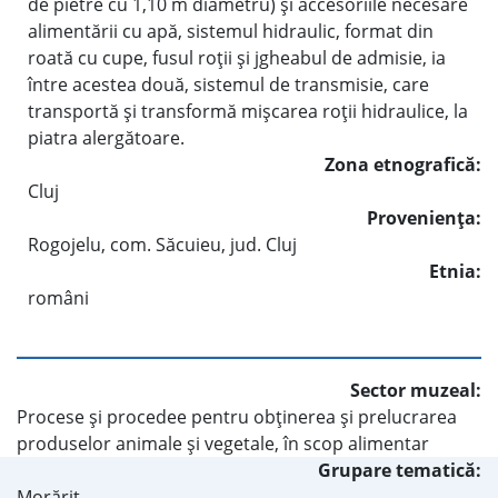
de pietre cu 1,10 m diametru) şi accesoriile necesare
alimentării cu apă, sistemul hidraulic, format din
roată cu cupe, fusul roţii şi jgheabul de admisie, ia
între acestea două, sistemul de transmisie, care
transportă şi transformă mişcarea roţii hidraulice, la
piatra alergătoare.
Zona etnografică:
Cluj
Provenienţa:
Rogojelu, com. Săcuieu, jud. Cluj
Etnia:
români
Sector muzeal:
Procese şi procedee pentru obţinerea şi prelucrarea
produselor animale şi vegetale, în scop alimentar
Grupare tematică:
Morărit