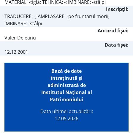
MATERIAL: -tiglă; TEHNICA: -; ÎMBINARE: -stâlpi
Inscripţii:
TRADUCERE: -; AMPLASARE: -pe fruntarul morii;
ÎMBINARE: -stâlpi
Autorul fişei:
Valer Deleanu
Data fișei:
12.12.2001
Bază de date
întreţinută şi
administrată de
Institutul Național al
Patrimoniului
Data ultimei actualizări:
12.05.2026