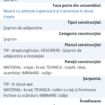
Face parte din ansamblul:
Moară cu admisie superioară şi transmisie în două
trepte
Tipul construcţiei:
Şopron de adăpostire
Categoria construcţiei:
Şopron
Planul construcţiei:
TIP: -dreptunghiular; DESCRIERE: -Şopron de
adăpostire a instalaţiei
Pereţii construcţiei:
MATERIAL: -stejar, brad; TEHNICA: -cioplit, tăiat,
asamblat; IMBINARE: -stâlpi
Şarpanta:
TIP: -în două ape
MATERIAL: -brad; TEHNICA: -caferi cu laţi şi frontoare
închise cu scânduri; IMBINARE: stâlpi
Învelitoare: