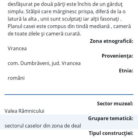
desfăşurat pe două părţi este închis de un gărduţ
simplu. Stâlpii care mărginesc prispa, diferă de la o
latură la alta , unii sunt sculptaţi iar alţii fasonaţi .
Planul casei este compus din tindă mediană , cameră
de toate zilele şi cameră curată.
Zona etnografică:
Vrancea
Provenienţa:
com. Dumbrăveni, jud. Vrancea
Etnia:
români
Sector muzeal:
Valea Râmnicului
Grupare tematică:
sectorul caselor din zona de deal
Tipul construcţiei: