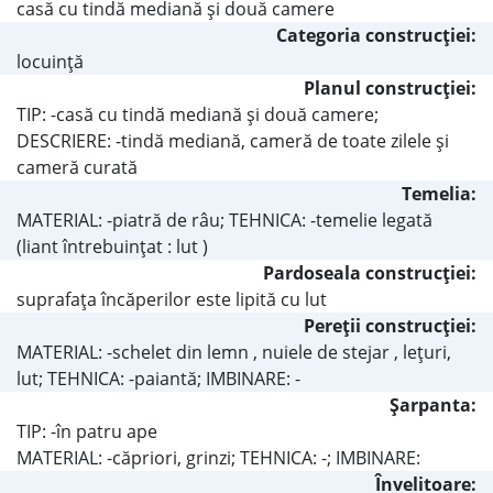
casă cu tindă mediană şi două camere
Categoria construcţiei:
locuinţă
Planul construcţiei:
TIP: -casă cu tindă mediană şi două camere;
DESCRIERE: -tindă mediană, cameră de toate zilele şi
cameră curată
Temelia:
MATERIAL: -piatră de râu; TEHNICA: -temelie legată
(liant întrebuinţat : lut )
Pardoseala construcţiei:
suprafaţa încăperilor este lipită cu lut
Pereţii construcţiei:
MATERIAL: -schelet din lemn , nuiele de stejar , leţuri,
lut; TEHNICA: -paiantă; IMBINARE: -
Şarpanta:
TIP: -în patru ape
MATERIAL: -căpriori, grinzi; TEHNICA: -; IMBINARE:
Învelitoare: