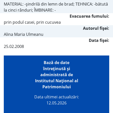
MATERIAL: -şindrilă din lemn de brad; TEHNICA: -bătută
la cinci rânduri; ÎMBINARE: -
Evacuarea fumului:
prin podul casei, prin cucuvea
Autorul fişei:
Alina Maria Ulmeanu
Data fișei:
25.02.2008
Bază de date
întreţinută şi
administrată de
Institutul Național al
Patrimoniului
Data ultimei actualizări:
12.05.2026