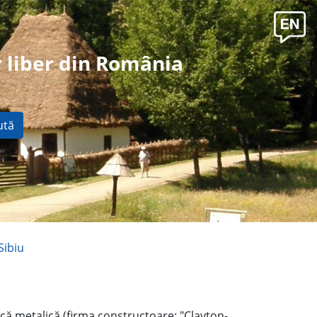
 liber din România
ută
Sibiu
acă metalică (firma constructoare: "Clayton-