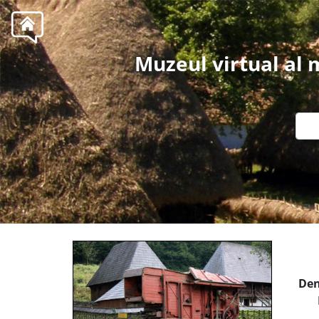
Muzeul virtual al
Den