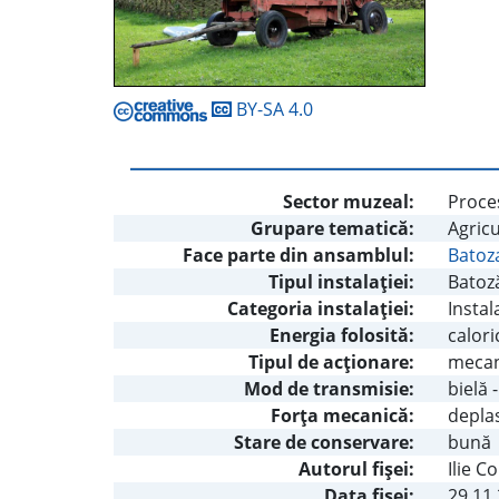
BY-SA 4.0
Sector muzeal:
Proces
Grupare tematică:
Agricu
Face parte din ansamblul:
Batoza
Tipul instalaţiei:
Batoză
Categoria instalaţiei:
Instal
Energia folosită:
calori
Tipul de acţionare:
mecani
Mod de transmisie:
bielă 
Forţa mecanică:
deplas
Stare de conservare:
bună
Autorul fişei:
Ilie C
Data fișei:
29.11