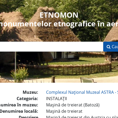
ETNOMON
 monumentelor etnografice în aer
Ca
Muzeu:
Complexul Naţional Muzeal ASTRA - 
Categoria:
INSTALAŢII
umirea în muzeu:
Maşină de treierat (Batoză)
Denumirea locală:
Maşină de treierat
Descriere
Maşină de treierat din Austria cu pl