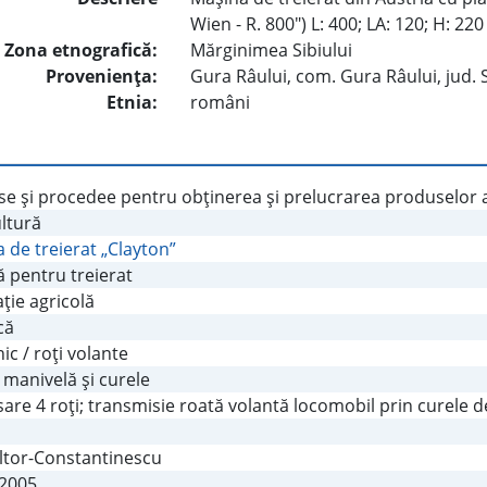
Wien - R. 800") L: 400; LA: 120; H: 220
Zona etnografică:
Mărginimea Sibiului
Provenienţa:
Gura Râului, com. Gura Râului, jud. 
Etnia:
români
e şi procedee pentru obţinerea şi prelucrarea produselor a
ltură
 de treierat „Clayton”
 pentru treierat
aţie agricolă
că
c / roţi volante
- manivelă şi curele
are 4 roţi; transmisie roată volantă locomobil prin curele 
oltor-Constantinescu
.2005