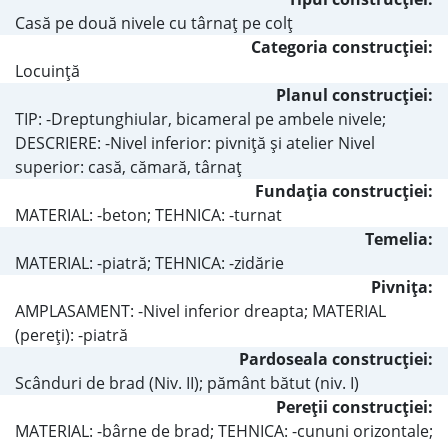
Casă pe două nivele cu târnaţ pe colţ
Categoria construcţiei:
Locuinţă
Planul construcţiei:
TIP: -Dreptunghiular, bicameral pe ambele nivele;
DESCRIERE: -Nivel inferior: pivniţă şi atelier Nivel
superior: casă, cămară, târnaţ
Fundaţia construcţiei:
MATERIAL: -beton; TEHNICA: -turnat
Temelia:
MATERIAL: -piatră; TEHNICA: -zidărie
Pivniţa:
AMPLASAMENT: -Nivel inferior dreapta; MATERIAL
(pereţi): -piatră
Pardoseala construcţiei:
Scânduri de brad (Niv. II); pământ bătut (niv. I)
Pereţii construcţiei:
MATERIAL: -bârne de brad; TEHNICA: -cununi orizontale;