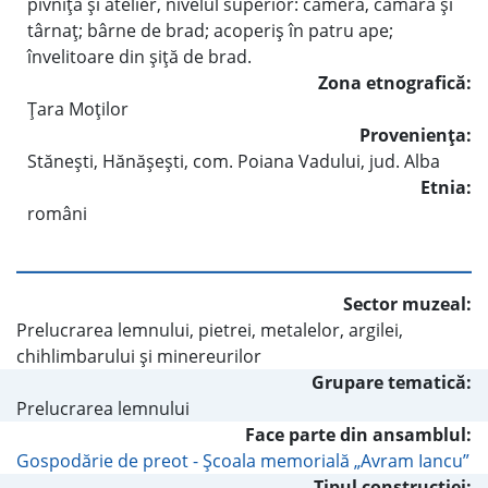
pivniţă şi atelier, nivelul superior: cameră, cămară şi
târnaţ; bârne de brad; acoperiş în patru ape;
învelitoare din şiţă de brad.
Zona etnografică:
Ţara Moţilor
Provenienţa:
Stăneşti, Hănăşeşti, com. Poiana Vadului, jud. Alba
Etnia:
români
Sector muzeal:
Prelucrarea lemnului, pietrei, metalelor, argilei,
chihlimbarului şi minereurilor
Grupare tematică:
Prelucrarea lemnului
Face parte din ansamblul:
Gospodărie de preot - Şcoala memorială „Avram Iancu”
Tipul construcţiei: