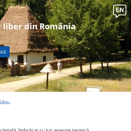
 liber din România
ută
Sibiu
ărămidă, îmbrăcat cu lut; energie termică