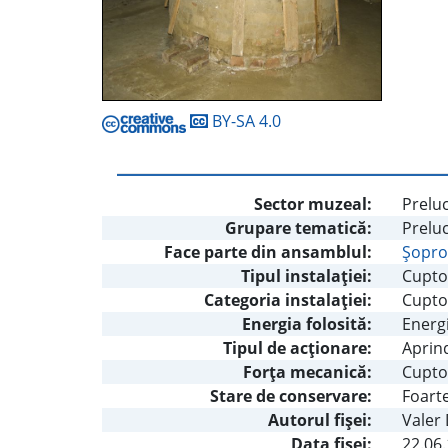
BY-SA 4.0
Sector muzeal:
Preluc
Grupare tematică:
Preluc
Face parte din ansamblul:
Şopro
Tipul instalaţiei:
Cupto
Categoria instalaţiei:
Cupto
Energia folosită:
Energi
Tipul de acţionare:
Aprin
Forţa mecanică:
Cupto
Stare de conservare:
Foart
Autorul fişei:
Valer
Data fișei:
22.06