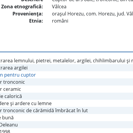
Zona etnografică:
Vâlcea
Provenienţa:
oraşul Horezu, com. Horezu, jud. Vâ
Etnia:
români
rarea lemnului, pietrei, metalelor, argilei, chihlimbarului şi
rarea argilei
n pentru cuptor
r tronconic
r ceramic
e calorică
dere şi ardere cu lemne
r tronconic de cărămidă îmbrăcat în lut
e bună
 Deleanu
.1998