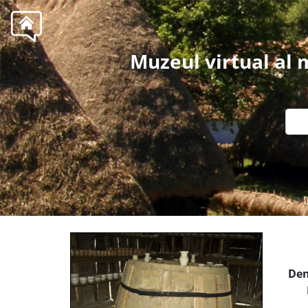
Muzeul virtual al
Den