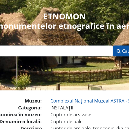
ETNOMON
 monumentelor etnografice în aer
Ca
Muzeu:
Complexul Naţional Muzeal ASTRA - 
Categoria:
INSTALAŢII
umirea în muzeu:
Cuptor de ars vase
Denumirea locală:
Cuptor de oale
Descriere
Cuptor de ars oale, tronconic, din c