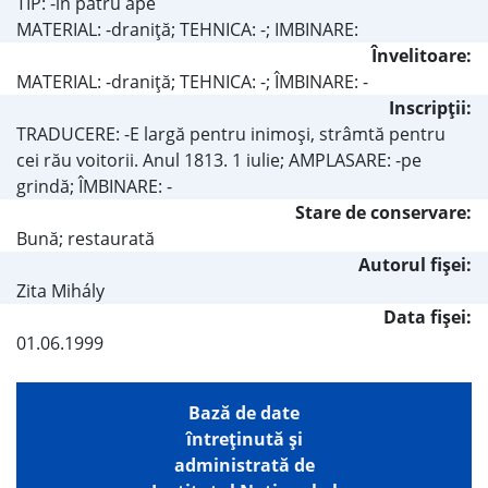
TIP: -în patru ape
MATERIAL: -draniţă; TEHNICA: -; IMBINARE:
Învelitoare:
MATERIAL: -draniţă; TEHNICA: -; ÎMBINARE: -
Inscripţii:
TRADUCERE: -E largă pentru inimoşi, strâmtă pentru
cei rău voitorii. Anul 1813. 1 iulie; AMPLASARE: -pe
grindă; ÎMBINARE: -
Stare de conservare:
Bună; restaurată
Autorul fişei:
Zita Mihály
Data fișei:
01.06.1999
Bază de date
întreţinută şi
administrată de